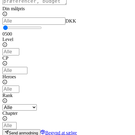
Din målpris
DKK
0
500
Level
CP
Heroes
Rank
Chapter
Begynd at sælge
Send anmodning