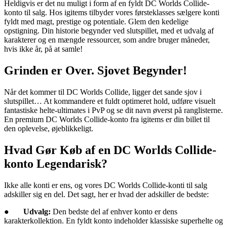
Heldigvis er det nu muligt i form af en fyldt DC Worlds Collide-
konto til salg. Hos igitems tilbyder vores førsteklasses sælgere konti
fyldt med magt, prestige og potentiale. Glem den kedelige
opstigning. Din historie begynder ved slutspillet, med et udvalg af
karakterer og en mængde ressourcer, som andre bruger måneder,
hvis ikke år, på at samle!
Grinden er Over. Sjovet Begynder!
Når det kommer til DC Worlds Collide, ligger det sande sjov i
slutspillet… At kommandere et fuldt optimeret hold, udføre visuelt
fantastiske helte-ultimates i PvP og se dit navn øverst på ranglisterne.
En premium DC Worlds Collide-konto fra igitems er din billet til
den oplevelse, øjeblikkeligt.
Hvad Gør Køb af en DC Worlds Collide-
konto Legendarisk?
Ikke alle konti er ens, og vores DC Worlds Collide-konti til salg
adskiller sig en del. Det sagt, her er hvad der adskiller de bedste:
●
Udvalg:
Den bedste del af enhver konto er dens
karakterkollektion. En fyldt konto indeholder klassiske superhelte og