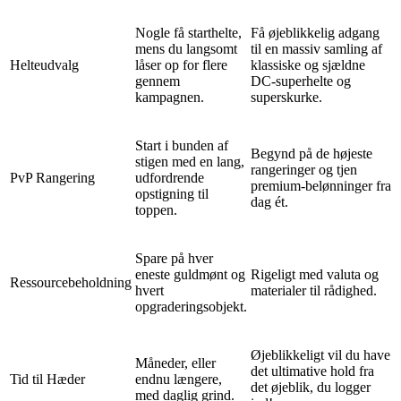
Nogle få starthelte,
Få øjeblikkelig adgang
mens du langsomt
til en massiv samling af
Helteudvalg
låser op for flere
klassiske og sjældne
gennem
DC-superhelte og
kampagnen.
superskurke.
Start i bunden af
Begynd på de højeste
stigen med en lang,
rangeringer og tjen
PvP Rangering
udfordrende
premium-belønninger fra
opstigning til
dag ét.
toppen.
Spare på hver
eneste guldmønt og
Rigeligt med valuta og
Ressourcebeholdning
hvert
materialer til rådighed.
opgraderingsobjekt.
Øjeblikkeligt vil du have
Måneder, eller
det ultimative hold fra
Tid til Hæder
endnu længere,
det øjeblik, du logger
med daglig grind.