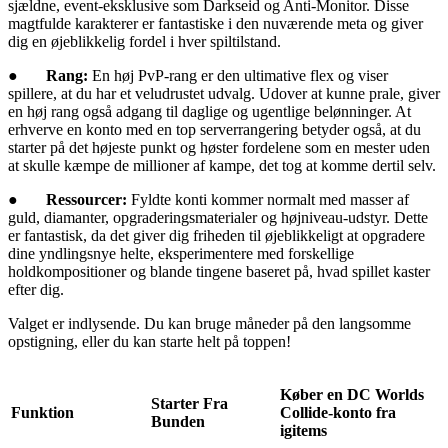
sjældne, event-eksklusive som Darkseid og Anti-Monitor. Disse
magtfulde karakterer er fantastiske i den nuværende meta og giver
dig en øjeblikkelig fordel i hver spiltilstand.
●
Rang:
En høj PvP-rang er den ultimative flex og viser
spillere, at du har et veludrustet udvalg. Udover at kunne prale, giver
en høj rang også adgang til daglige og ugentlige belønninger. At
erhverve en konto med en top serverrangering betyder også, at du
starter på det højeste punkt og høster fordelene som en mester uden
at skulle kæmpe de millioner af kampe, det tog at komme dertil selv.
●
Ressourcer:
Fyldte konti kommer normalt med masser af
guld, diamanter, opgraderingsmaterialer og højniveau-udstyr. Dette
er fantastisk, da det giver dig friheden til øjeblikkeligt at opgradere
dine yndlingsnye helte, eksperimentere med forskellige
holdkompositioner og blande tingene baseret på, hvad spillet kaster
efter dig.
Valget er indlysende. Du kan bruge måneder på den langsomme
opstigning, eller du kan starte helt på toppen!
Køber en DC Worlds
Starter Fra
Funktion
Collide-konto fra
Bunden
igitems