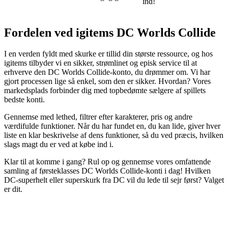
ind!
Fordelen ved igitems DC Worlds Collide
I en verden fyldt med skurke er tillid din største ressource, og hos
igitems tilbyder vi en sikker, strømlinet og episk service til at
erhverve den DC Worlds Collide-konto, du drømmer om. Vi har
gjort processen lige så enkel, som den er sikker. Hvordan? Vores
markedsplads forbinder dig med topbedømte sælgere af spillets
bedste konti.
Gennemse med lethed, filtrer efter karakterer, pris og andre
værdifulde funktioner. Når du har fundet en, du kan lide, giver hver
liste en klar beskrivelse af dens funktioner, så du ved præcis, hvilken
slags magt du er ved at købe ind i.
Klar til at komme i gang? Rul op og gennemse vores omfattende
samling af førsteklasses DC Worlds Collide-konti i dag! Hvilken
DC-superhelt eller superskurk fra DC vil du lede til sejr først? Valget
er dit.