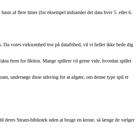
asis af flere timer (for eksempel indsamler det data hver 5. eller 6.
tis. Da vores virksomhed tror på datafrihed, vil vi heller ikke bede dig
 fakta frem for fiktion. Mange spillere vil gerne vide, hvordan spillet
ram, undersøge disse udsving for at afgøre, om denne type spil er
tel til deres Steam-bibliotek uden at bruge en krone, så længe de vælger