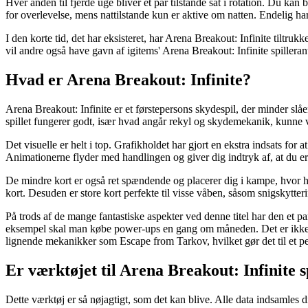
Hver anden til fjerde uge bliver et par tilstande sat i rotation. Du ka
for overlevelse, mens nattilstande kun er aktive om natten. Endelig har
I den korte tid, det har eksisteret, har Arena Breakout: Infinite tiltr
vil andre også have gavn af igitems' Arena Breakout: Infinite spillerant
Hvad er Arena Breakout: Infinite?
Arena Breakout: Infinite er et førstepersons skydespil, der minder sl
spillet fungerer godt, især hvad angår rekyl og skydemekanik, kunne v
Det visuelle er helt i top. Grafikholdet har gjort en ekstra indsats for
Animationerne flyder med handlingen og giver dig indtryk af, at du 
De mindre kort er også ret spændende og placerer dig i kampe, hvor hu
kort. Desuden er store kort perfekte til visse våben, såsom snigskytterif
På trods af de mange fantastiske aspekter ved denne titel har den et pa
eksempel skal man købe power-ups en gang om måneden. Det er ikke ku
lignende mekanikker som Escape from Tarkov, hvilket gør det til et p
Er værktøjet til Arena Breakout: Infinite s
Dette værktøj er så nøjagtigt, som det kan blive. Alle data indsamles dir