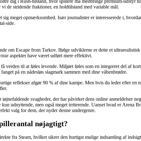
n boltre dig i Rush-tilstand, hvor spillere må medbringe premium-udstyr t
 vi de stridende fraktioner, en holdtilstand med variable mål.
ukket sig meget opmærksomhed. Især journalister er interesserede i, hvord
al-side.
ående om Escape from Tarkov. Ifølge udviklerne er dette et ultrarealisti
isse aspekter have været udført mere effektivt.
 at få verden til at føles levende. Miljøet føles som en integreret del a
er fanget på en nådesløs slagmark sammen med dine våbenbrødre.
rtige reflekser afgør 90 % af dine kampe. Men hvis du leder efter en me
ler.
r iøjnefaldende svagheder, der har påvirket dens online anmeldelser negati
n udnyttende, men også meget irriterende. Uanset hvad er Arena Breako
erfekt valg for dem, der nyder denne undergenre.
pillerantal nøjagtigt?
ekte fra Steam, hvilket sikrer den hurtigst mulige indsamling af indsigt. 