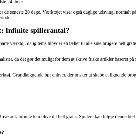
ste 24 timer.
r de seneste 20 dage. Værktøjet viser også daglige udsving, normalt på b
riode.
Infinite spillerantal?
marte værktøj, da igitems tilbyder en tæller til alle sine brugere helt gra
nalister, da det gør det muligt for dem at skrive friske artikler baseret på
ærktøj. Grundlæggende bør enhver, der ønsker at skabe et lignende prog
reakout: Infinite kan blive dit helt gratis. Spillere kan tilføje denne ti
e?