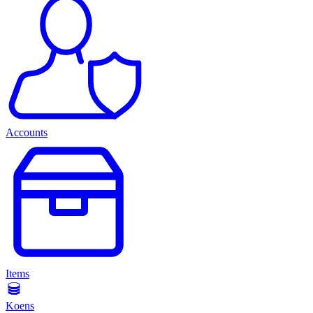
Accounts
Items
Koens