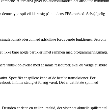
il kampene. Alternativt giver isolationstilstanden det absolutte minimum
an denne type spil vil klare sig på nutidens FPS-marked. Selvfølgelig
sk simulationsskydespil med adskillige fordybende funktioner. Selvom
f kortet, ikke bare nogle partikler limet sammen med programmeringsmagi.
re taktisk oplevelse med at samle ressourcer, skal du vælge et større
vt. Specifikt er spillere kede af de betalte transaktioner. For
ut: Infinite stadig et forsøg værd. Det er det første spil med
Desuden er dette en tæller i realtid, der viser det aktuelle spillerantal