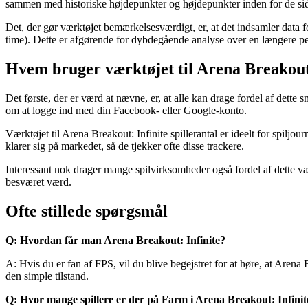
sammen med historiske højdepunkter og højdepunkter inden for de sid
Det, der gør værktøjet bemærkelsesværdigt, er, at det indsamler data fo
time). Dette er afgørende for dybdegående analyse over en længere pe
Hvem bruger værktøjet til Arena Breakout: 
Det første, der er værd at nævne, er, at alle kan drage fordel af dette s
om at logge ind med din Facebook- eller Google-konto.
Værktøjet til Arena Breakout: Infinite spillerantal er ideelt for spiljour
klarer sig på markedet, så de tjekker ofte disse trackere.
Interessant nok drager mange spilvirksomheder også fordel af dette v
besværet værd.
Ofte stillede spørgsmål
Q: Hvordan får man Arena Breakout: Infinite?
A: Hvis du er fan af FPS, vil du blive begejstret for at høre, at Arena B
den simple tilstand.
Q: Hvor mange spillere er der på Farm i Arena Breakout: Infinit