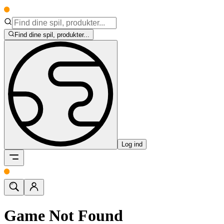
Find dine spil, produkter...
Log ind
Game Not Found