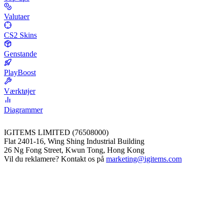
Valutaer
CS2 Skins
Genstande
PlayBoost
Værktøjer
Diagrammer
IGITEMS LIMITED (76508000)
Flat 2401-16, Wing Shing Industrial Building
26 Ng Fong Street, Kwun Tong, Hong Kong
Vil du reklamere? Kontakt os på
marketing@igitems.com