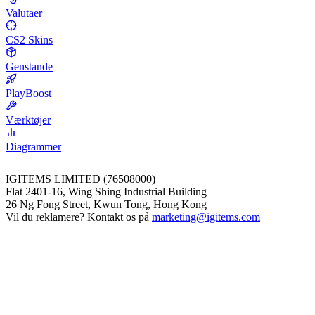
Valutaer
CS2 Skins
Genstande
PlayBoost
Værktøjer
Diagrammer
IGITEMS LIMITED (76508000)
Flat 2401-16, Wing Shing Industrial Building
26 Ng Fong Street, Kwun Tong, Hong Kong
Vil du reklamere? Kontakt os på
marketing@igitems.com