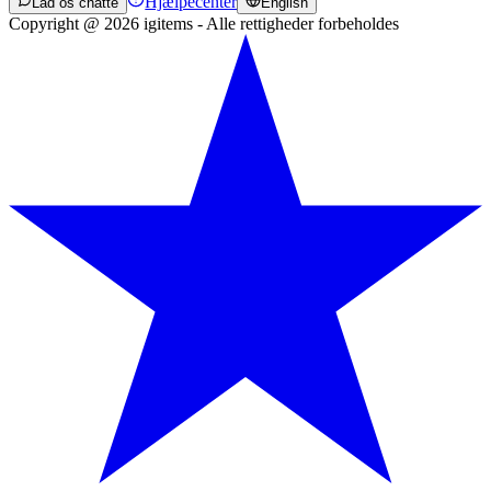
Hjælpecenter
Lad os chatte
English
Copyright @ 2026 igitems - Alle rettigheder forbeholdes