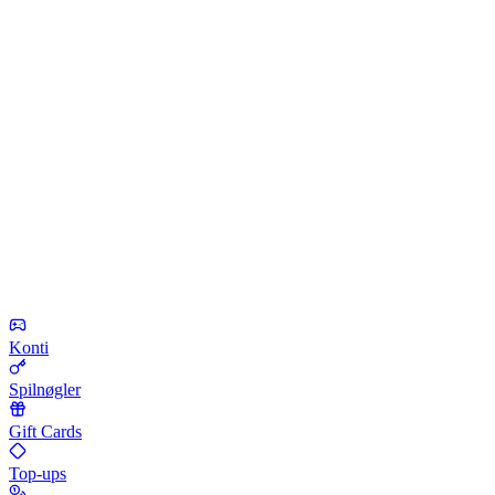
Konti
Spilnøgler
Gift Cards
Top-ups