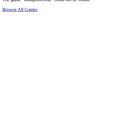
Browse All Games