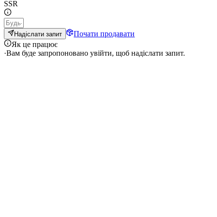
SSR
Почати продавати
Надіслати запит
Як це працює
·
Вам буде запропоновано увійти, щоб надіслати запит.