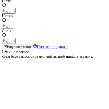
Level
Heroes
Cards
Почати продавати
Надіслати запит
Як це працює
·
Вам буде запропоновано увійти, щоб надіслати запит.