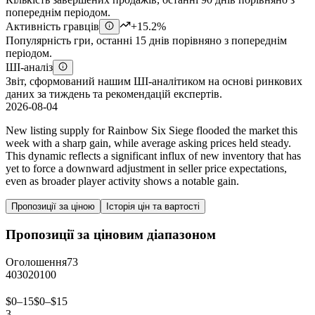
попереднім періодом.
Активність гравців
+15.2%
Популярність гри, останні 15 днів порівняно з попереднім
періодом.
ШІ-аналіз
Звіт, сформований нашим ШІ-аналітиком на основі ринкових
даних за тиждень та рекомендацій експертів.
2026-08-04
New listing supply for Rainbow Six Siege flooded the market this
week with a sharp gain, while average asking prices held steady.
This dynamic reflects a significant influx of new inventory that has
yet to force a downward adjustment in seller price expectations,
even as broader player activity shows a notable gain.
Пропозиції за ціною
Історія цін та вартості
Пропозиції за ціновим діапазоном
Оголошення
73
40
30
20
10
0
$0–15
$0–$15
3