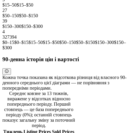
$15–50
$15–$50
27
$50–150
$50–$150
39
$150–300
$150–$300
4
3
27
39
4
$0–15
$0–$15
$15–50
$15–$50
$50–150
$50–$150
$150–300
$150–
$300
90-денна історія цін і вартості
Кожна точка показана як відсоткова різниця від власного 90-
денного середнього цієї діаграми — не порівняння з
попередніми періодами.
Середнє ковзне за 13 тижнів,
виражене у відсотках відносно
попереднього періоду. Перший
стовпець — це база попереднього
періоду (0%); останній стовпець
показує загальну зміну за поточний
період.
Тиждень
Listing Prices
Sold Prices