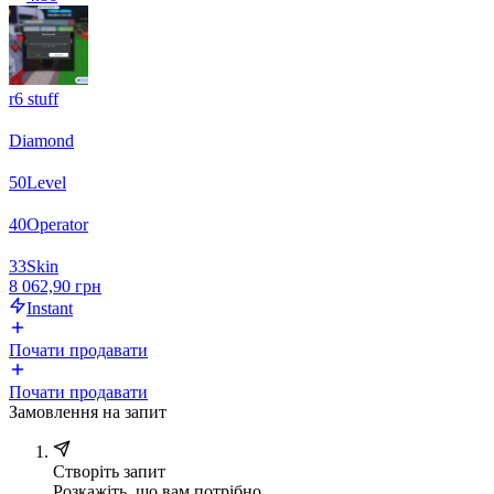
r6 stuff
Diamond
50
Level
40
Operator
33
Skin
8 062,90 грн
Instant
Почати продавати
Почати продавати
Замовлення на запит
Створіть запит
Розкажіть, що вам потрібно