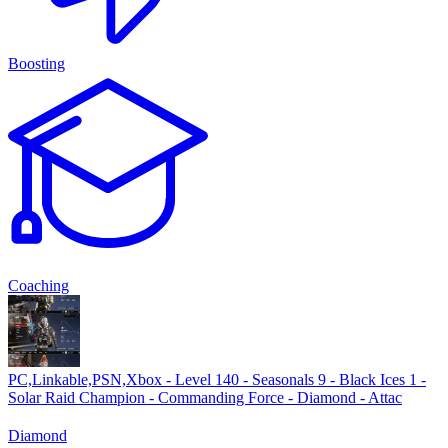
Boosting
Coaching
PC,Linkable,PSN,Xbox - Level 140 - Seasonals 9 - Black Ices 1 -
Solar Raid Champion - Commanding Force - Diamond - Attac
Diamond