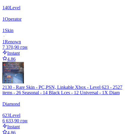
140
Level
1
Operator
1
Skin
1
Renown
7 370,90 грн
Instant
4.86
2130 - Rare Skin - PC,PSN, Linkable Xbox - Level 623 - 2527
items - 26 Seasonal - 14 Black Lces - 12 Universal - 1X Diam
Diamond
623
Level
6 633,90 грн
Instant
4.86