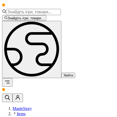
Знайдіть ігри, товари...
Увійти
MapleStory
Items