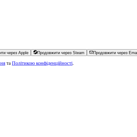
ти через Apple
Продовжити через Steam
Продовжити через Emai
ння
та
Політикою конфіденційності
.