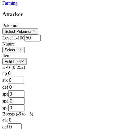
Farming
Attacker
Pokemon
Select Pokemon
Level 1-100
Nature
Select...
Item
Held Item
EVs (0-252)
hp
atk
def
spa
spd
spe
Boosts (-6 to +6)
atk
def