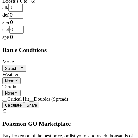
Boosts (-6 to +6)
atk
def
spa
spd
spe
Battle Conditions
Move
Select...
Weather
None
Terrain
None
Critical Hit
Doubles (Spread)
Calculate
Share
Pokemon GO Marketplace
Buy Pokemon at the best price, or list yours and reach thousands of