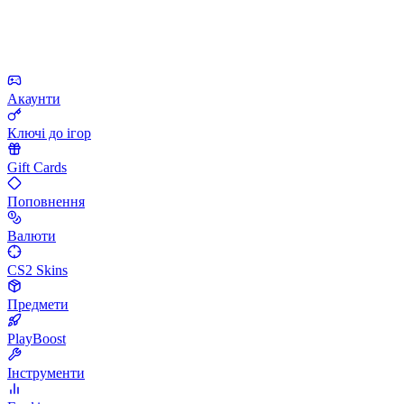
Акаунти
Ключі до ігор
Gift Cards
Поповнення
Валюти
CS2 Skins
Предмети
PlayBoost
Інструменти