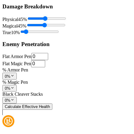
Damage Breakdown
Physical
45
%
Magical
45
%
True
10
%
Enemy Penetration
Flat Armor Pen
Flat Magic Pen
% Armor Pen
0%
% Magic Pen
0%
Black Cleaver Stacks
0%
Calculate Effective Health