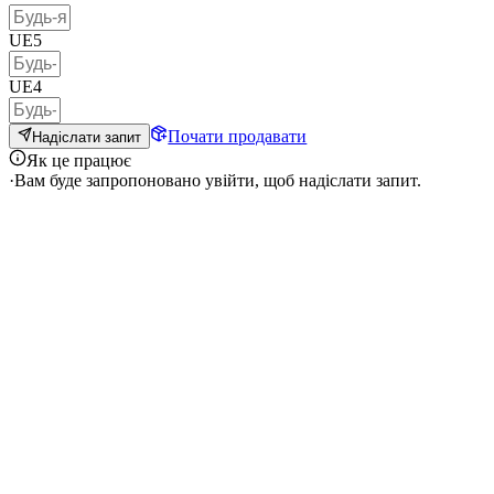
UE5
UE4
Почати продавати
Надіслати запит
Як це працює
·
Вам буде запропоновано увійти, щоб надіслати запит.