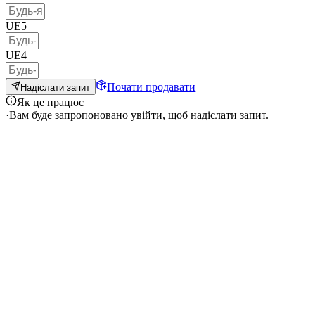
UE5
UE4
Почати продавати
Надіслати запит
Як це працює
·
Вам буде запропоновано увійти, щоб надіслати запит.