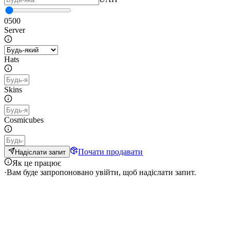
0
500
Server
Hats
Skins
Cosmicubes
Почати продавати
Надіслати запит
Як це працює
·
Вам буде запропоновано увійти, щоб надіслати запит.