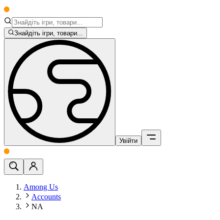
Знайдіть ігри, товари...
Увійти
Among Us
Accounts
NA