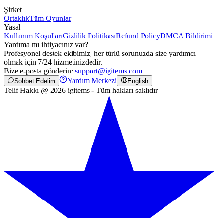
Şirket
Ortaklık
Tüm Oyunlar
Yasal
Kullanım Koşulları
Gizlilik Politikası
Refund Policy
DMCA Bildirimi
Yardıma mı ihtiyacınız var?
Profesyonel destek ekibimiz, her türlü sorunuzda size yardımcı
olmak için 7/24 hizmetinizdedir.
Bize e-posta gönderin:
support@igitems.com
Yardım Merkezi
Sohbet Edelim
English
Telif Hakkı @ 2026 igitems - Tüm hakları saklıdır