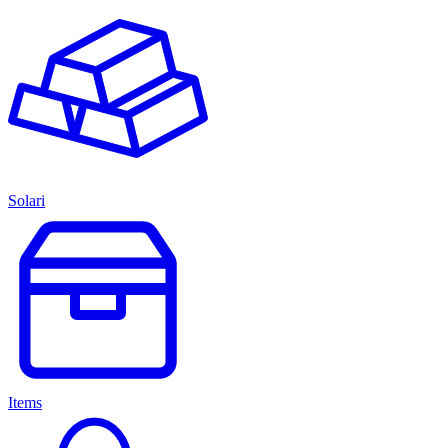
Solari
Items