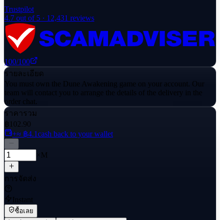
Trustpilot
4.7
out of 5 ·
12,431
reviews
100
/100
รายละเอียด
You must own the Dune Awakening game on your account. Our
team will contact you to arrange the details of the delivery in the
order chat.
ราคารวม
฿102.90
+≈ ฿4.1
cash back to your wallet
×M
การจัดส่ง
Instant
ซื้อเลย