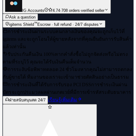
IG Accounts
4.74
·
708 orders
·
verified seller
Ask a question
™
igitems Shield
Escrow · full refund · 24/7 disputes
การชำระเงินผ่านระบบคนกลาง
เงินของคุณจะถูกเก็บไว้ที่
igitems และจะถูกโอนให้ผู้ขายหลังจากที่คุณยืนยันการรับสินค้า
แล้วเท่านั้น
รับประกันคืนเงิน 100%
หากคำสั่งซื้อไม่ถูกจัดส่งหรือไม่ตรง
ตามที่ระบุไว้ คุณจะได้รับเงินคืนเต็มจำนวน
การระงับข้อพิพาทตลอด 24 ชั่วโมง
หากคุณไม่สามารถตกลง
กับผู้ขายได้ ทีมงานของเราจะเข้ามาช่วยตัดสินอย่างเป็นธรรม
การชำระเงินที่ได้รับการรับรอง PCI DSS
การชำระเงินผ่าน
บัตรจะถูกประมวลผลผ่านเกตเวย์ที่มีการเข้ารหัสระดับธนาคาร
เรียนรู้เพิ่มเติม
ฝ่ายสนับสนุนสด 24/7