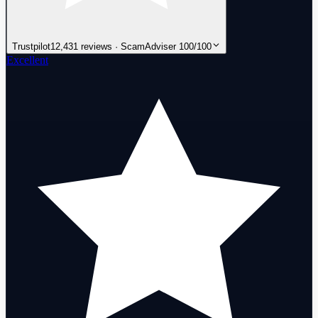
Trustpilot
12,431 reviews · ScamAdviser 100/100
Excellent