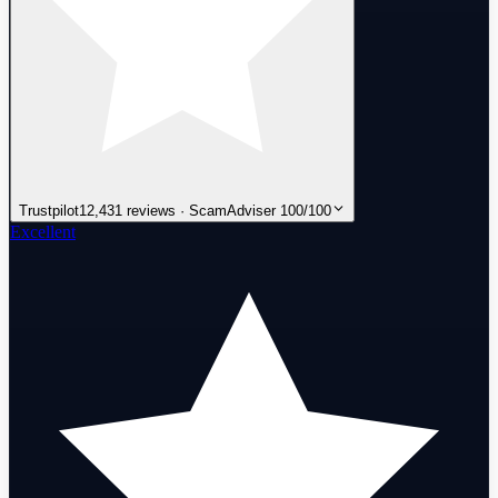
Trustpilot
12,431 reviews · ScamAdviser 100/100
Excellent