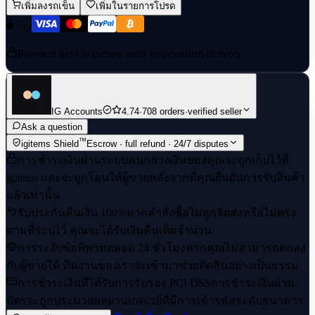
เพิ่มลงรถเข็น
เพิ่มในรายการโปรด
Payment held in escrow until you confirm delivery
IG Accounts
4.74
·
708 orders
·
verified seller
Ask a question
™
igitems Shield
Escrow · full refund · 24/7 disputes
การชำระเงินผ่านระบบคนกลาง
เงินของคุณจะถูกเก็บไว้ที่
igitems และจะถูกโอนให้ผู้ขายหลังจากที่คุณยืนยันการรับสินค้า
แล้วเท่านั้น
รับประกันคืนเงิน 100%
หากคำสั่งซื้อไม่ถูกจัดส่งหรือไม่ตรง
ตามที่ระบุไว้ คุณจะได้รับเงินคืนเต็มจำนวน
การระงับข้อพิพาทตลอด 24 ชั่วโมง
หากคุณไม่สามารถตกลง
กับผู้ขายได้ ทีมงานของเราจะเข้ามาช่วยตัดสินอย่างเป็นธรรม
การชำระเงินที่ได้รับการรับรอง PCI DSS
การชำระเงินผ่าน
บัตรจะถูกประมวลผลผ่านเกตเวย์ที่มีการเข้ารหัสระดับธนาคาร