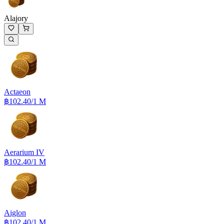
Alajory
Actaeon
฿102.40
/1 M
Aerarium IV
฿102.40
/1 M
Aiglon
฿102.40
/1 M