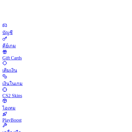
บัญชี
คีย์เกม
Gift Cards
เติมเงิน
เงินในเกม
CS2 Skins
ไอเทม
PlayBoost