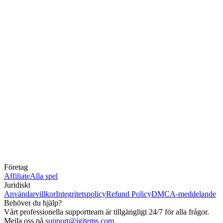
Företag
Affiliate
Alla spel
Juridiskt
Användarvillkor
Integritetspolicy
Refund Policy
DMCA-meddelande
Behöver du hjälp?
Vårt professionella supportteam är tillgängligt 24/7 för alla frågor.
Mejla oss på
support@igitems.com