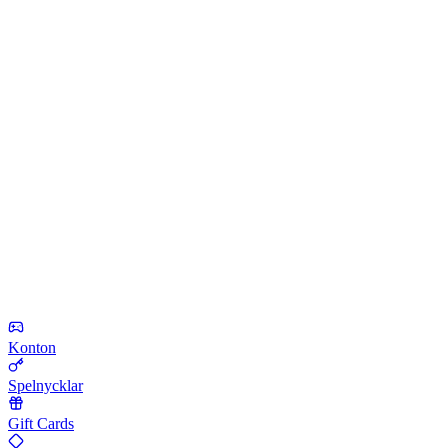
Konton
Spelnycklar
Gift Cards