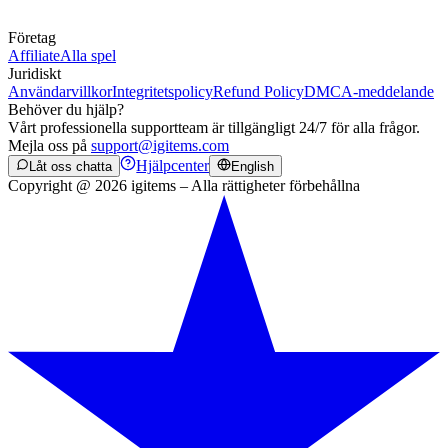
Företag
Affiliate
Alla spel
Juridiskt
Användarvillkor
Integritetspolicy
Refund Policy
DMCA-meddelande
Behöver du hjälp?
Vårt professionella supportteam är tillgängligt 24/7 för alla frågor.
Mejla oss på
support@igitems.com
Hjälpcenter
Låt oss chatta
English
Copyright @ 2026 igitems – Alla rättigheter förbehållna