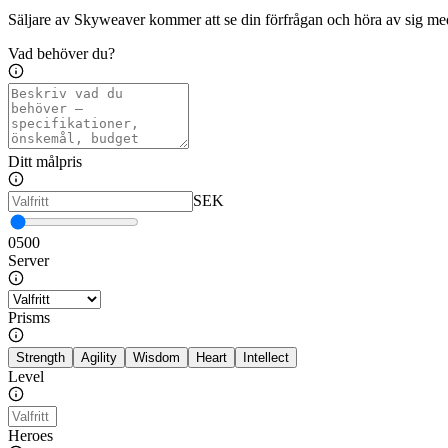
Säljare av Skyweaver kommer att se din förfrågan och höra av sig med
Vad behöver du?
Ditt målpris
SEK
0
500
Server
Prisms
Strength
Agility
Wisdom
Heart
Intellect
Level
Heroes