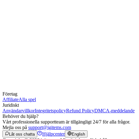
Företag
Affiliate
Alla spel
Juridiskt
Användarvillkor
Integritetspolicy
Refund Policy
DMCA-meddelande
Behöver du hjälp?
Vårt professionella supportteam är tillgängligt 24/7 för alla frågor.
Mejla oss på
support@igitems.com
Hjälpcenter
Låt oss chatta
English