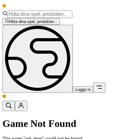
Hitta dina spel, produkter...
Logga in
Game Not Found
The game "rok-item" could not be found.