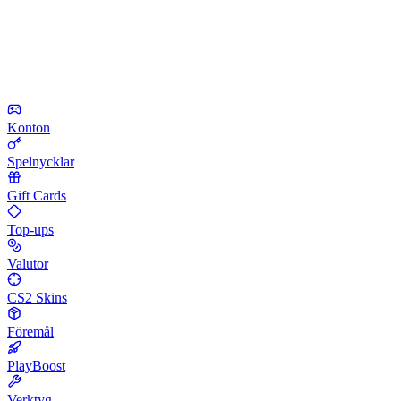
Konton
Spelnycklar
Gift Cards
Top-ups
Valutor
CS2 Skins
Föremål
PlayBoost
Verktyg