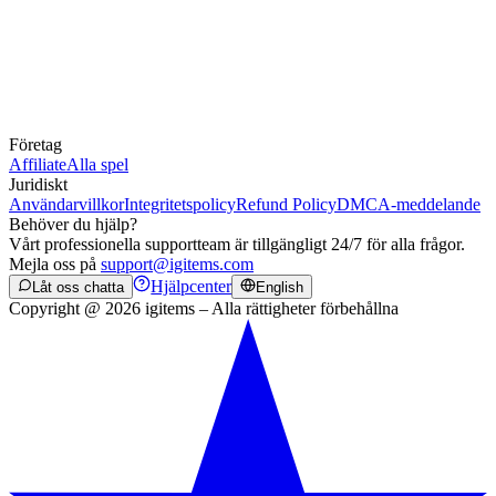
Företag
Affiliate
Alla spel
Juridiskt
Användarvillkor
Integritetspolicy
Refund Policy
DMCA-meddelande
Behöver du hjälp?
Vårt professionella supportteam är tillgängligt 24/7 för alla frågor.
Mejla oss på
support@igitems.com
Hjälpcenter
Låt oss chatta
English
Copyright @ 2026 igitems – Alla rättigheter förbehållna