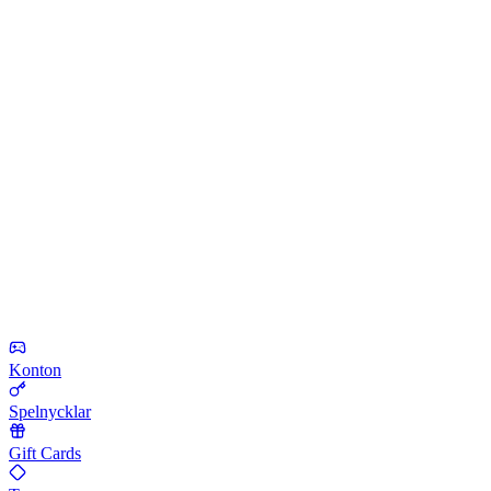
Konton
Spelnycklar
Gift Cards