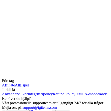
Företag
Affiliate
Alla spel
Juridiskt
Användarvillkor
Integritetspolicy
Refund Policy
DMCA-meddelande
Behöver du hjälp?
Vårt professionella supportteam är tillgängligt 24/7 för alla frågor.
Mejla oss på
support@igitems.com