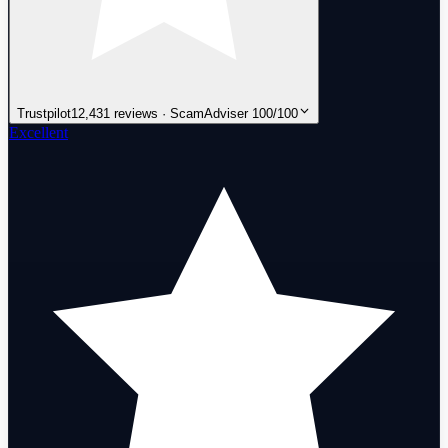
Trustpilot
12,431 reviews · ScamAdviser 100/100
Excellent