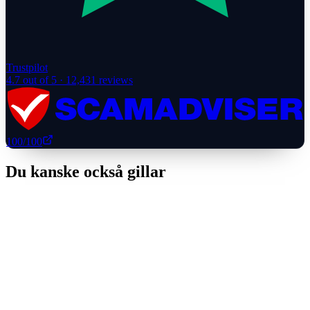
Trustpilot
4.7
out of 5 ·
12,431
reviews
100
/100
Du kanske också gillar