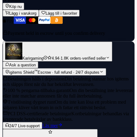
Köp nu
Lägg i varukorg
Lägg till i favoriter
Payment held in escrow until you confirm delivery
Karirgaming
4.94
·
1.8K orders
·
verified seller
Ask a question
™
igitems Shield
Escrow · full refund · 24/7 disputes
Betalningen hålls i deposition
Din betalning stannar hos igitems
och släpps först när du har bekräftat leveransen.
100 % pengarna-tillbaka-garanti
Om din beställning inte levereras
eller inte matchar annonsen får du full återbetalning.
Tvistlösning dygnet runt
Om du inte kan lösa ett problem med
säljaren kliver vårt team in och fattar ett rättvist beslut.
PCI DSS-certifierade betalningar
Kortbetalningar behandlas via
krypterade betalväxlar av bankklass.
Läs mer
24/7 Live-support