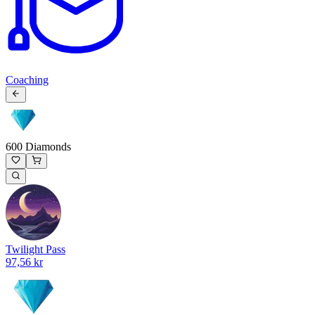
Coaching
600 Diamonds
Twilight Pass
97,56 kr