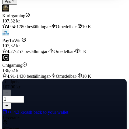
Pris
● You may stay logged in throughout the transaction, once the top-
up is completed, you will receive the diamonds in your ML account.
Karirgaming
107,32 kr
Delivery completed within 1-5 minutes
4.94
·
1780 beställningar
·
Omedelbar
·
10 K
PayToWin
107,32 kr
4.27
·
257 beställningar
·
Omedelbar
·
1 K
Cnlgaming
136,62 kr
4.91
·
1430 beställningar
·
Omedelbar
·
10 K
Totalpris
107,90 kr
+≈ 4,3 kr
cash back to your wallet
Leverans
Instant