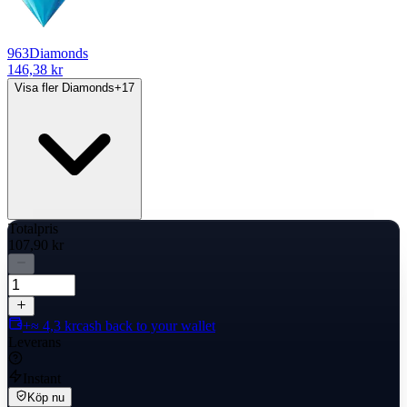
963
Diamonds
146,38 kr
Visa fler Diamonds
+
17
Totalpris
107,90 kr
+≈ 4,3 kr
cash back to your wallet
Leverans
Instant
Köp nu