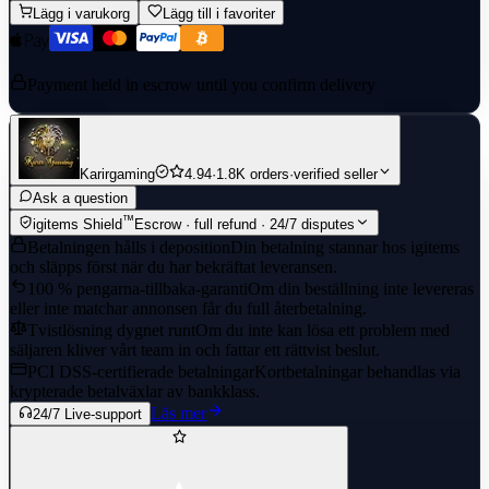
Lägg i varukorg
Lägg till i favoriter
Payment held in escrow until you confirm delivery
Karirgaming
4.94
·
1.8K orders
·
verified seller
Ask a question
™
igitems Shield
Escrow · full refund · 24/7 disputes
Betalningen hålls i deposition
Din betalning stannar hos igitems
och släpps först när du har bekräftat leveransen.
100 % pengarna-tillbaka-garanti
Om din beställning inte levereras
eller inte matchar annonsen får du full återbetalning.
Tvistlösning dygnet runt
Om du inte kan lösa ett problem med
säljaren kliver vårt team in och fattar ett rättvist beslut.
PCI DSS-certifierade betalningar
Kortbetalningar behandlas via
krypterade betalväxlar av bankklass.
Läs mer
24/7 Live-support