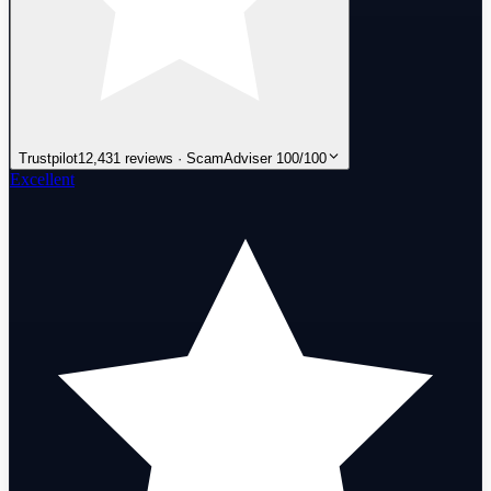
Trustpilot
12,431 reviews · ScamAdviser 100/100
Excellent