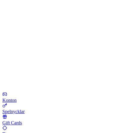
Konton
Spelnycklar
Gift Cards