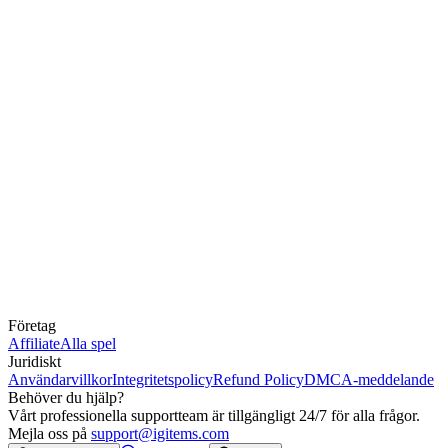
Företag
Affiliate
Alla spel
Juridiskt
Användarvillkor
Integritetspolicy
Refund Policy
DMCA-meddelande
Behöver du hjälp?
Vårt professionella supportteam är tillgängligt 24/7 för alla frågor.
Mejla oss på
support@igitems.com