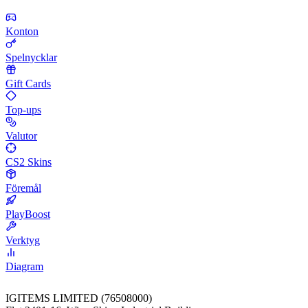
Konton
Spelnycklar
Gift Cards
Top-ups
Valutor
CS2 Skins
Föremål
PlayBoost
Verktyg
Diagram
IGITEMS LIMITED (76508000)