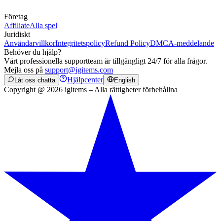
Företag
Affiliate
Alla spel
Juridiskt
Användarvillkor
Integritetspolicy
Refund Policy
DMCA-meddelande
Behöver du hjälp?
Vårt professionella supportteam är tillgängligt 24/7 för alla frågor.
Mejla oss på
support@igitems.com
Hjälpcenter
Låt oss chatta
English
Copyright @ 2026 igitems – Alla rättigheter förbehållna