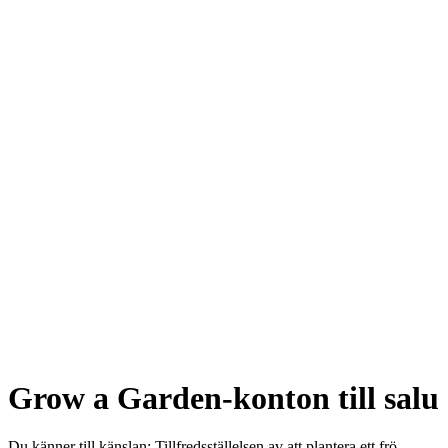
Grow a Garden-konton till salu
Du känner till känslan: Tillfredsställelsen av att plantera ett frö,