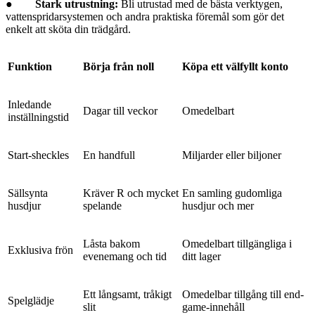
●
Stark utrustning:
Bli utrustad med de bästa verktygen,
vattenspridarsystemen och andra praktiska föremål som gör det
enkelt att sköta din trädgård.
Funktion
Börja från noll
Köpa ett välfyllt konto
Inledande
Dagar till veckor
Omedelbart
inställningstid
Start-sheckles
En handfull
Miljarder eller biljoner
Sällsynta
Kräver R och mycket
En samling gudomliga
husdjur
spelande
husdjur och mer
Låsta bakom
Omedelbart tillgängliga i
Exklusiva frön
evenemang och tid
ditt lager
Ett långsamt, tråkigt
Omedelbar tillgång till end-
Spelglädje
slit
game-innehåll