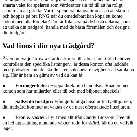
smarta valet för spelaren som värdesätter sin tid till att ha roligt
snarare än att grinda. Varför spendera otaliga timmar på att skörda
och hoppas på bra RNG när du omedelbart kan köpa ett konto
laddat med alla fördelar? Du får fokusera på de bästa delarna, som
att utöka din trädgård, handla med de bästa föremålen och designa
din trädgård.
Vad finns i din nya trädgård?
Även om varje Grow a Garden-konto till salu är unikt (du behöver
kontrollera den specifika listningen), är dessa konton ofta laddade
med godsaker som det skulle ta en solospelare evigheter att samla på
sig. Här är bara en glimt av vad du kan få:
●
Förmögenheter:
Hoppa direkt in i handelsmarknaden med
konton som har miljarder, eller till och med biljoner, sheckels!
●
Sällsynta husdjur:
Från gudomliga husdjur till tvättbjörnen,
din trädgård kommer att vaktas av de mest eftertraktade husdjuren.
●
Frön & växter:
Fyllt med allt från Candy Blossom Tree till
en hel uppsättning muterade växter, redo för skörd, får du ett välfyllt
lager.