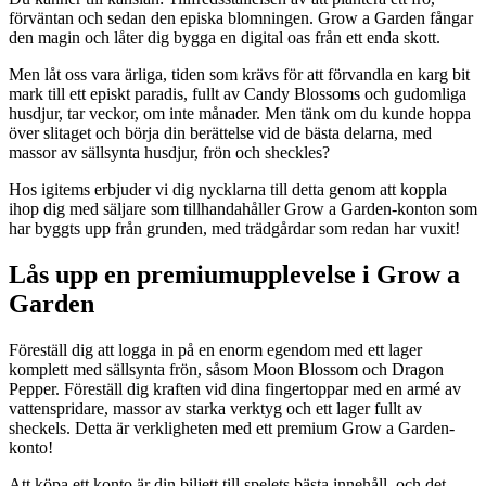
förväntan och sedan den episka blomningen. Grow a Garden fångar
den magin och låter dig bygga en digital oas från ett enda skott.
Men låt oss vara ärliga, tiden som krävs för att förvandla en karg bit
mark till ett episkt paradis, fullt av Candy Blossoms och gudomliga
husdjur, tar veckor, om inte månader. Men tänk om du kunde hoppa
över slitaget och börja din berättelse vid de bästa delarna, med
massor av sällsynta husdjur, frön och sheckles?
Hos igitems erbjuder vi dig nycklarna till detta genom att koppla
ihop dig med säljare som tillhandahåller Grow a Garden-konton som
har byggts upp från grunden, med trädgårdar som redan har vuxit!
Lås upp en premiumupplevelse i Grow a
Garden
Föreställ dig att logga in på en enorm egendom med ett lager
komplett med sällsynta frön, såsom Moon Blossom och Dragon
Pepper. Föreställ dig kraften vid dina fingertoppar med en armé av
vattenspridare, massor av starka verktyg och ett lager fullt av
sheckels. Detta är verkligheten med ett premium Grow a Garden-
konto!
Att köpa ett konto är din biljett till spelets bästa innehåll, och det