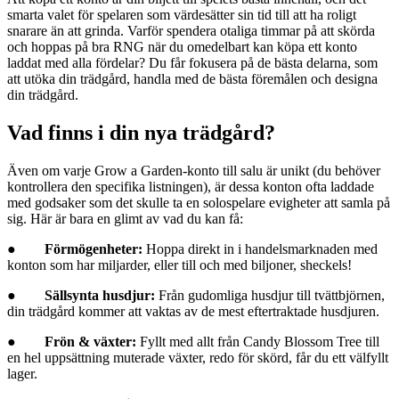
smarta valet för spelaren som värdesätter sin tid till att ha roligt
snarare än att grinda. Varför spendera otaliga timmar på att skörda
och hoppas på bra RNG när du omedelbart kan köpa ett konto
laddat med alla fördelar? Du får fokusera på de bästa delarna, som
att utöka din trädgård, handla med de bästa föremålen och designa
din trädgård.
Vad finns i din nya trädgård?
Även om varje Grow a Garden-konto till salu är unikt (du behöver
kontrollera den specifika listningen), är dessa konton ofta laddade
med godsaker som det skulle ta en solospelare evigheter att samla på
sig. Här är bara en glimt av vad du kan få:
●
Förmögenheter:
Hoppa direkt in i handelsmarknaden med
konton som har miljarder, eller till och med biljoner, sheckels!
●
Sällsynta husdjur:
Från gudomliga husdjur till tvättbjörnen,
din trädgård kommer att vaktas av de mest eftertraktade husdjuren.
●
Frön & växter:
Fyllt med allt från Candy Blossom Tree till
en hel uppsättning muterade växter, redo för skörd, får du ett välfyllt
lager.