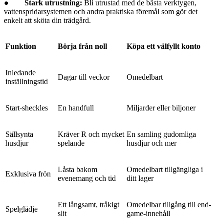
●
Stark utrustning:
Bli utrustad med de bästa verktygen,
vattenspridarsystemen och andra praktiska föremål som gör det
enkelt att sköta din trädgård.
Funktion
Börja från noll
Köpa ett välfyllt konto
Inledande
Dagar till veckor
Omedelbart
inställningstid
Start-sheckles
En handfull
Miljarder eller biljoner
Sällsynta
Kräver R och mycket
En samling gudomliga
husdjur
spelande
husdjur och mer
Låsta bakom
Omedelbart tillgängliga i
Exklusiva frön
evenemang och tid
ditt lager
Ett långsamt, tråkigt
Omedelbar tillgång till end-
Spelglädje
slit
game-innehåll