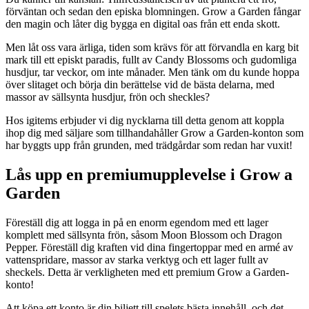
förväntan och sedan den episka blomningen. Grow a Garden fångar
den magin och låter dig bygga en digital oas från ett enda skott.
Men låt oss vara ärliga, tiden som krävs för att förvandla en karg bit
mark till ett episkt paradis, fullt av Candy Blossoms och gudomliga
husdjur, tar veckor, om inte månader. Men tänk om du kunde hoppa
över slitaget och börja din berättelse vid de bästa delarna, med
massor av sällsynta husdjur, frön och sheckles?
Hos igitems erbjuder vi dig nycklarna till detta genom att koppla
ihop dig med säljare som tillhandahåller Grow a Garden-konton som
har byggts upp från grunden, med trädgårdar som redan har vuxit!
Lås upp en premiumupplevelse i Grow a
Garden
Föreställ dig att logga in på en enorm egendom med ett lager
komplett med sällsynta frön, såsom Moon Blossom och Dragon
Pepper. Föreställ dig kraften vid dina fingertoppar med en armé av
vattenspridare, massor av starka verktyg och ett lager fullt av
sheckels. Detta är verkligheten med ett premium Grow a Garden-
konto!
Att köpa ett konto är din biljett till spelets bästa innehåll, och det