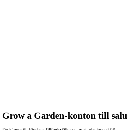
Grow a Garden-konton till salu
Du känner till känslan: Tillfredsställelsen av att plantera ett frö,