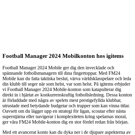
Football Manager 2024 Mobilkonton hos igitems
Football Manager 2024 Mobile ger dig den invecklade och
spännande fotbollsmanagern till dina fingertoppar. Med FM24
Mobile kan du fatta taktiska beslut, värva världsklasspelare och leda
din klubb till seger när som helst, var som helst. På igitems erbjuder
vi Football Manager 2024 Mobile-konton som katapulterar dig
direkt in i hjärtat av konkurrenskraftig fotbollsledning. Dessa konton
är förladdade med några av spelets mest prestigefyllda klubbar,
utrustade med betydande budgetar och trupper som kan vinna titlar.
Oavsett om du lägger upp en strategi för ligan, scoutar efter nästa
superstjärna eller navigerar i komplexiteten kring spelarnas moral,
ger våra FM24 Mobile-konton dig en stor fördel redan från början.
Med ett avancerat konto kan du dyka ner i de djupare aspekterna av