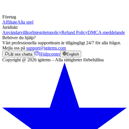
Företag
Affiliate
Alla spel
Juridiskt
Användarvillkor
Integritetspolicy
Refund Policy
DMCA-meddelande
Behöver du hjälp?
Vårt professionella supportteam är tillgängligt 24/7 för alla frågor.
Mejla oss på
support@igitems.com
Hjälpcenter
Låt oss chatta
English
Copyright @ 2026 igitems – Alla rättigheter förbehållna