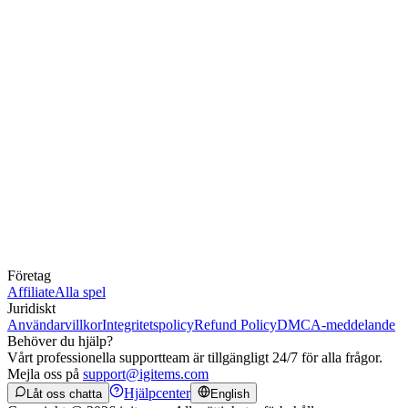
Företag
Affiliate
Alla spel
Juridiskt
Användarvillkor
Integritetspolicy
Refund Policy
DMCA-meddelande
Behöver du hjälp?
Vårt professionella supportteam är tillgängligt 24/7 för alla frågor.
Mejla oss på
support@igitems.com
Hjälpcenter
Låt oss chatta
English