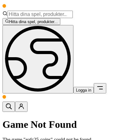
Hitta dina spel, produkter...
Logga in
Game Not Found
The game "eafc25-coins" could not be found.