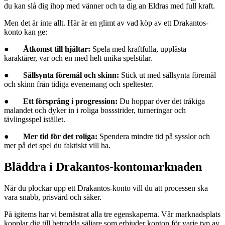
du kan slå dig ihop med vänner och ta dig an Eldras med full kraft.
Men det är inte allt. Här är en glimt av vad köp av ett Drakantos-
konto kan ge:
●
Åtkomst till hjältar:
Spela med kraftfulla, upplåsta
karaktärer, var och en med helt unika spelstilar.
●
Sällsynta föremål och skinn:
Stick ut med sällsynta föremål
och skinn från tidiga evenemang och speltester.
●
Ett försprång i progression:
Du hoppar över det tråkiga
malandet och dyker in i roliga bossstrider, turneringar och
tävlingsspel istället.
●
Mer tid för det roliga:
Spendera mindre tid på sysslor och
mer på det spel du faktiskt vill ha.
Bläddra i Drakantos-kontomarknaden
När du plockar upp ett Drakantos-konto vill du att processen ska
vara snabb, prisvärd och säker.
På igitems har vi bemästrat alla tre egenskaperna. Vår marknadsplats
kopplar dig till betrodda säljare som erbjuder konton för varje typ av