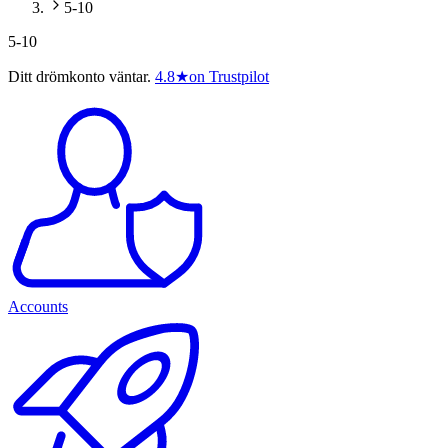
5-10
5-10
Ditt drömkonto väntar.
4.8
★
on Trustpilot
Accounts