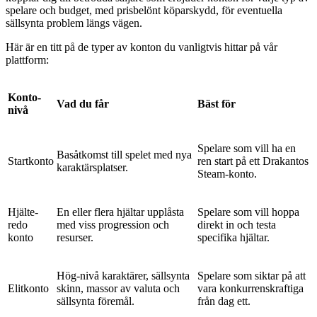
spelare och budget, med prisbelönt köparskydd, för eventuella
sällsynta problem längs vägen.
Här är en titt på de typer av konton du vanligtvis hittar på vår
plattform:
Konto-
Vad du får
Bäst för
nivå
Spelare som vill ha en
Basåtkomst till spelet med nya
Startkonto
ren start på ett Drakantos
karaktärsplatser.
Steam-konto.
Hjälte-
En eller flera hjältar upplåsta
Spelare som vill hoppa
redo
med viss progression och
direkt in och testa
konto
resurser.
specifika hjältar.
Hög-nivå karaktärer, sällsynta
Spelare som siktar på att
Elitkonto
skinn, massor av valuta och
vara konkurrenskraftiga
sällsynta föremål.
från dag ett.