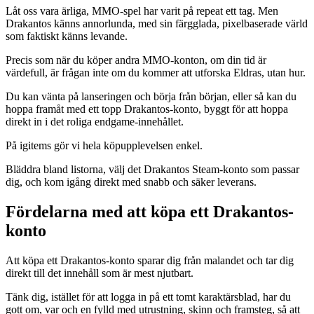
Låt oss vara ärliga, MMO-spel har varit på repeat ett tag. Men
Drakantos känns annorlunda, med sin färgglada, pixelbaserade värld
som faktiskt känns levande.
Precis som när du köper andra MMO-konton, om din tid är
värdefull, är frågan inte om du kommer att utforska Eldras, utan hur.
Du kan vänta på lanseringen och börja från början, eller så kan du
hoppa framåt med ett topp Drakantos-konto, byggt för att hoppa
direkt in i det roliga endgame-innehållet.
På igitems gör vi hela köpupplevelsen enkel.
Bläddra bland listorna, välj det Drakantos Steam-konto som passar
dig, och kom igång direkt med snabb och säker leverans.
Fördelarna med att köpa ett Drakantos-
konto
Att köpa ett Drakantos-konto sparar dig från malandet och tar dig
direkt till det innehåll som är mest njutbart.
Tänk dig, istället för att logga in på ett tomt karaktärsblad, har du
gott om, var och en fylld med utrustning, skinn och framsteg, så att