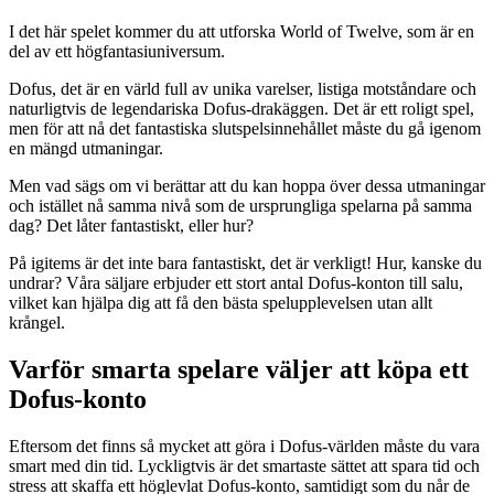
I det här spelet kommer du att utforska World of Twelve, som är en
del av ett högfantasiuniversum.
Dofus, det är en värld full av unika varelser, listiga motståndare och
naturligtvis de legendariska Dofus-drakäggen. Det är ett roligt spel,
men för att nå det fantastiska slutspelsinnehållet måste du gå igenom
en mängd utmaningar.
Men vad sägs om vi berättar att du kan hoppa över dessa utmaningar
och istället nå samma nivå som de ursprungliga spelarna på samma
dag? Det låter fantastiskt, eller hur?
På igitems är det inte bara fantastiskt, det är verkligt! Hur, kanske du
undrar? Våra säljare erbjuder ett stort antal Dofus-konton till salu,
vilket kan hjälpa dig att få den bästa spelupplevelsen utan allt
krångel.
Varför smarta spelare väljer att köpa ett
Dofus-konto
Eftersom det finns så mycket att göra i Dofus-världen måste du vara
smart med din tid. Lyckligtvis är det smartaste sättet att spara tid och
stress att skaffa ett höglevlat Dofus-konto, samtidigt som du når de