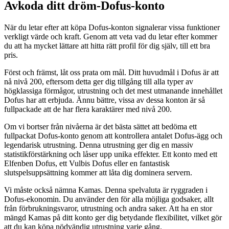
Avkoda ditt dröm-Dofus-konto
När du letar efter att köpa Dofus-konton signalerar vissa funktioner
verkligt värde och kraft. Genom att veta vad du letar efter kommer
du att ha mycket lättare att hitta rätt profil för dig själv, till ett bra
pris.
Först och främst, låt oss prata om mål. Ditt huvudmål i Dofus är att
nå nivå 200, eftersom detta ger dig tillgång till alla typer av
högklassiga förmågor, utrustning och det mest utmanande innehållet
Dofus har att erbjuda. Ännu bättre, vissa av dessa konton är så
fullpackade att de har flera karaktärer med nivå 200.
Om vi bortser från nivåerna är det bästa sättet att bedöma ett
fullpackat Dofus-konto genom att kontrollera antalet Dofus-ägg och
legendarisk utrustning. Denna utrustning ger dig en massiv
statistikförstärkning och låser upp unika effekter. Ett konto med ett
Elfenben Dofus, ett Vulbis Dofus eller en fantastisk
slutspelsuppsättning kommer att låta dig dominera servern.
Vi måste också nämna Kamas. Denna spelvaluta är ryggraden i
Dofus-ekonomin. Du använder den för alla möjliga godsaker, allt
från förbrukningsvaror, utrustning och andra saker. Att ha en stor
mängd Kamas på ditt konto ger dig betydande flexibilitet, vilket gör
att du kan köpa nödvändig utrustning varje gång.