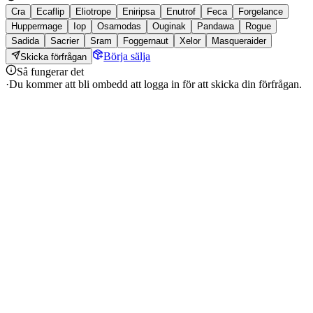
Cra
Ecaflip
Eliotrope
Eniripsa
Enutrof
Feca
Forgelance
Huppermage
Iop
Osamodas
Ouginak
Pandawa
Rogue
Sadida
Sacrier
Sram
Foggernaut
Xelor
Masqueraider
Börja sälja
Skicka förfrågan
Så fungerar det
·
Du kommer att bli ombedd att logga in för att skicka din förfrågan.