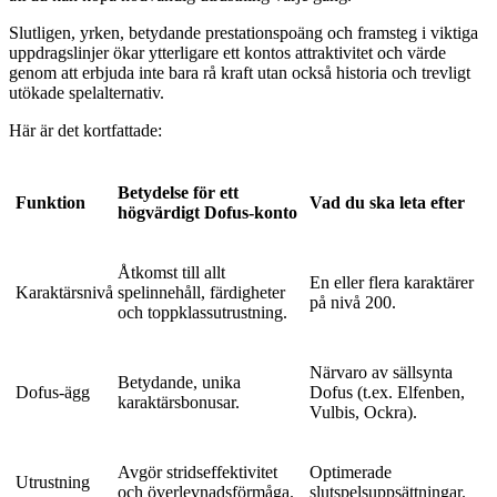
Slutligen, yrken, betydande prestationspoäng och framsteg i viktiga
uppdragslinjer ökar ytterligare ett kontos attraktivitet och värde
genom att erbjuda inte bara rå kraft utan också historia och trevligt
utökade spelalternativ.
Här är det kortfattade:
Betydelse för ett
Funktion
Vad du ska leta efter
högvärdigt Dofus-konto
Åtkomst till allt
En eller flera karaktärer
Karaktärsnivå
spelinnehåll, färdigheter
på nivå 200.
och toppklassutrustning.
Närvaro av sällsynta
Betydande, unika
Dofus-ägg
Dofus (t.ex. Elfenben,
karaktärsbonusar.
Vulbis, Ockra).
Avgör stridseffektivitet
Optimerade
Utrustning
och överlevnadsförmåga.
slutspelsuppsättningar.