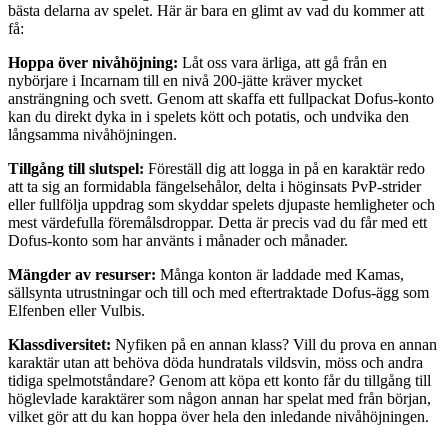
bästa delarna av spelet. Här är bara en glimt av vad du kommer att
få:
Hoppa över nivåhöjning:
Låt oss vara ärliga, att gå från en
nybörjare i Incarnam till en nivå 200-jätte kräver mycket
ansträngning och svett. Genom att skaffa ett fullpackat Dofus-konto
kan du direkt dyka in i spelets kött och potatis, och undvika den
långsamma nivåhöjningen.
Tillgång till slutspel:
Föreställ dig att logga in på en karaktär redo
att ta sig an formidabla fängelsehålor, delta i höginsats PvP-strider
eller fullfölja uppdrag som skyddar spelets djupaste hemligheter och
mest värdefulla föremålsdroppar. Detta är precis vad du får med ett
Dofus-konto som har använts i månader och månader.
Mängder av resurser:
Många konton är laddade med Kamas,
sällsynta utrustningar och till och med eftertraktade Dofus-ägg som
Elfenben eller Vulbis.
Klassdiversitet:
Nyfiken på en annan klass? Vill du prova en annan
karaktär utan att behöva döda hundratals vildsvin, möss och andra
tidiga spelmotståndare? Genom att köpa ett konto får du tillgång till
höglevlade karaktärer som någon annan har spelat med från början,
vilket gör att du kan hoppa över hela den inledande nivåhöjningen.