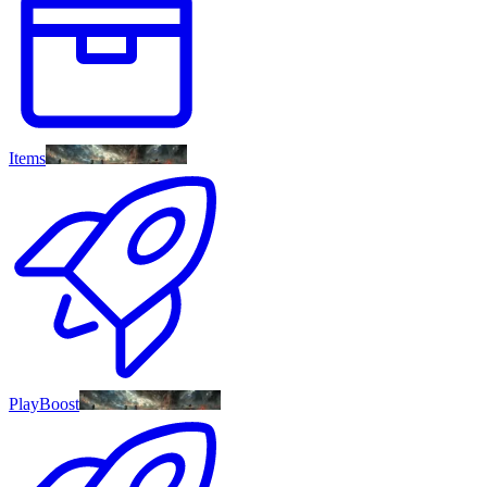
Items
PlayBoost