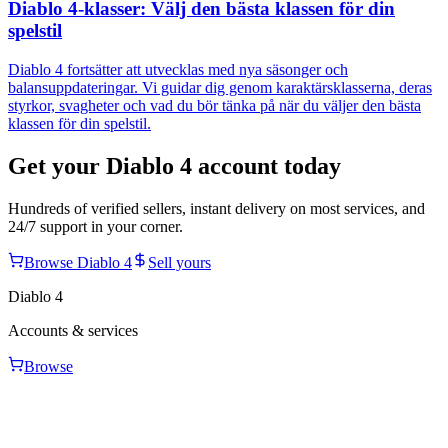
Diablo 4-klasser: Välj den bästa klassen för din
spelstil
Diablo 4 fortsätter att utvecklas med nya säsonger och
balansuppdateringar. Vi guidar dig genom karaktärsklasserna, deras
styrkor, svagheter och vad du bör tänka på när du väljer den bästa
klassen för din spelstil.
Get your
Diablo 4
account today
Hundreds of verified sellers, instant delivery on most services, and
24/7 support in your corner.
Browse
Diablo 4
Sell yours
Diablo 4
Accounts & services
Browse