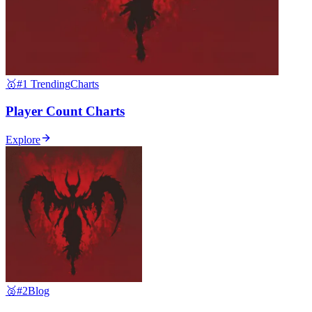
🥇
#1 Trending
Charts
Player Count Charts
Explore
🥈
#2
Blog