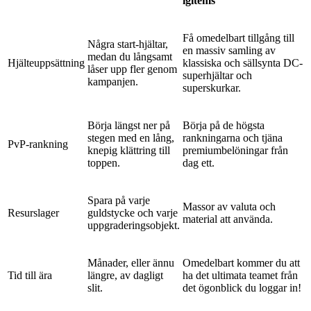
igitems
Få omedelbart tillgång till
Några start-hjältar,
en massiv samling av
medan du långsamt
Hjälteuppsättning
klassiska och sällsynta DC-
låser upp fler genom
superhjältar och
kampanjen.
superskurkar.
Börja längst ner på
Börja på de högsta
stegen med en lång,
rankningarna och tjäna
PvP-rankning
knepig klättring till
premiumbelöningar från
toppen.
dag ett.
Spara på varje
Massor av valuta och
Resurslager
guldstycke och varje
material att använda.
uppgraderingsobjekt.
Månader, eller ännu
Omedelbart kommer du att
Tid till ära
längre, av dagligt
ha det ultimata teamet från
slit.
det ögonblick du loggar in!