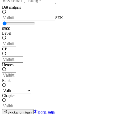
Ditt målpris
SEK
0
500
Level
CP
Heroes
Rank
Chapter
Börja sälja
Skicka förfrågan