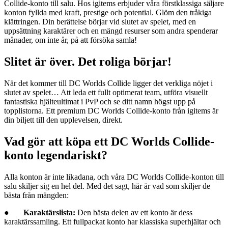
Collide-konto till salu. Hos igitems erbjuder våra förstklassiga säljare
konton fyllda med kraft, prestige och potential. Glöm den tråkiga
klättringen. Din berättelse börjar vid slutet av spelet, med en
uppsättning karaktärer och en mängd resurser som andra spenderar
månader, om inte år, på att försöka samla!
Slitet är över. Det roliga börjar!
När det kommer till DC Worlds Collide ligger det verkliga nöjet i
slutet av spelet… Att leda ett fullt optimerat team, utföra visuellt
fantastiska hjälteultimat i PvP och se ditt namn högst upp på
topplistorna. Ett premium DC Worlds Collide-konto från igitems är
din biljett till den upplevelsen, direkt.
Vad gör att köpa ett DC Worlds Collide-
konto legendariskt?
Alla konton är inte likadana, och våra DC Worlds Collide-konton till
salu skiljer sig en hel del. Med det sagt, här är vad som skiljer de
bästa från mängden:
●
Karaktärslista:
Den bästa delen av ett konto är dess
karaktärssamling. Ett fullpackat konto har klassiska superhjältar och