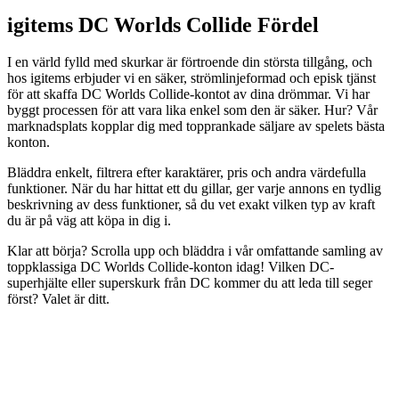
igitems DC Worlds Collide Fördel
I en värld fylld med skurkar är förtroende din största tillgång, och
hos igitems erbjuder vi en säker, strömlinjeformad och episk tjänst
för att skaffa DC Worlds Collide-kontot av dina drömmar. Vi har
byggt processen för att vara lika enkel som den är säker. Hur? Vår
marknadsplats kopplar dig med topprankade säljare av spelets bästa
konton.
Bläddra enkelt, filtrera efter karaktärer, pris och andra värdefulla
funktioner. När du har hittat ett du gillar, ger varje annons en tydlig
beskrivning av dess funktioner, så du vet exakt vilken typ av kraft
du är på väg att köpa in dig i.
Klar att börja? Scrolla upp och bläddra i vår omfattande samling av
toppklassiga DC Worlds Collide-konton idag! Vilken DC-
superhjälte eller superskurk från DC kommer du att leda till seger
först? Valet är ditt.