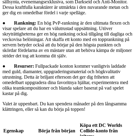
sällsynta, evenemangsexklusiva, som Darkseid och Anti-Monitor.
Dessa kraftfulla karaktärer är utmärkta i den nuvarande metan och
ger dig en omedelbar fördel i varje spelläge.
●
Rankning:
En hög PvP-rankning är den ultimata flexen och
visar spelare att du har en välutrustad uppsättning. Utöver
skryträttigheterna ger en hög rankning också tillgång till dagliga och
veckovisa belöningar. Att skaffa ett konto med en topprankning på
servern betyder också att du börjar på den högsta punkten och
skördar fördelarna av en mästare utan att behöva kämpa de miljoner
strider det tog att komma dit själv.
●
Resurser:
Fullpackade konton kommer vanligtvis laddade
med guld, diamanter, uppgraderingsmaterial och högkvalitativ
utrustning. Detta är briljant eftersom det ger dig friheten att
omedelbart uppgradera dina favoritnya hjältar, experimentera med
olika teamkompositioner och blanda saker baserat på vad spelet
kastar på dig.
Valet är uppenbart. Du kan spendera månader på den långsamma
klättringen, eller så kan du börja på toppen!
Köpa ett DC Worlds
Egenskap
Börja från början
Collide-konto från