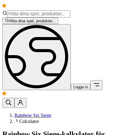
Hitta dina spel, produkter...
Logga in
Rainbow Six Siege
Calculator
Rainbow Six Siege-kalkylator för