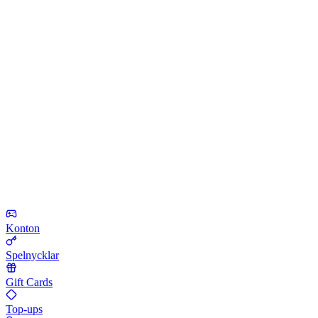
Konton
Spelnycklar
Gift Cards
Top-ups