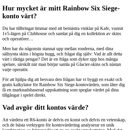
Hur mycket är mitt Rainbow Six Siege-
konto värt?
Du har tillbringat timmar med att bemästra vinklar på Kafe, vunnit
1v5-lägen på Clubhouse och samlat på dig en kollektion av skins
och operatörer…
Men har du någonsin stannat upp mellan ronderna, med dina
sällsynta skins i högsta hugg, och frågat dig själv: Vad är allt detta
värt i riktiga pengar? Det är en fråga som dyker upp hos många
spelare, särskilt när man börjar samla på Glacier-skins och nästan
varje operatör.
För att hjälpa dig att besvara den frågan har vi byggt en exakt och
gratis kalkylator för Rainbow Six Siege-kontovärden, som låter dig
få en marknadsbaserad uppskattning som speglar värdet på dina
tillgångar i spelet direkt.
Vad avgör ditt kontos värde?
Att värdera ett R6-konto är delvis en konst och delvis en vetenskap,
och de bästa verktygen för kontovärdering analyserar en unik