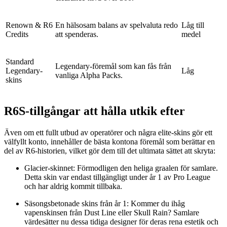
Renown & R6
En hälsosam balans av spelvaluta redo
Låg till
Credits
att spenderas.
medel
Standard
Legendary-föremål som kan fås från
Legendary-
Låg
vanliga Alpha Packs.
skins
R6S-tillgångar att hålla utkik efter
Även om ett fullt utbud av operatörer och några elite-skins gör ett
välfyllt konto, innehåller de bästa kontona föremål som berättar en
del av R6-historien, vilket gör dem till det ultimata sättet att skryta:
Glacier-skinnet: Förmodligen den heliga graalen för samlare.
Detta skin var endast tillgängligt under år 1 av Pro League
och har aldrig kommit tillbaka.
Säsongsbetonade skins från år 1: Kommer du ihåg
vapenskinsen från Dust Line eller Skull Rain? Samlare
värdesätter nu dessa tidiga designer för deras rena estetik och