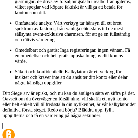
gissningar; de drivs av försäljningsdata i realtid från igitems,
vilket speglar vad köpare faktiskt är villiga att betala för
konton som ditt.
Omfattande analys: Vårt verktyg tar hänsyn till ett brett
spektrum av faktorer, från vanliga elite-skins till de mest
sällsynta event-exklusiva charmsen, för att ge en fullständig
och rättvis värdering.
Omedelbart och gratis: Inga registreringar, ingen väntan. Få
en omedelbar och helt gratis uppskattning av ditt kontos
värde.
Säkert och konfidentiellt: Kalkylatorn är ett verktyg för
insikter och kräver inte att du ansluter ditt konto eller delar
några känsliga uppgifter.
Ditt Siege-arv är episkt, och nu kan du äntligen sätta en siffra på det.
Oavsett om du överväger en försäljning, vill skaffa ett nytt konto
eller helt enkelt vill tillfredsställa din nyfikenhet, är vår kalkylator det
definitiva första steget. Redo att börja? Bläddra upp, fyll i
uppgifterna och få en värdering på några sekunder!