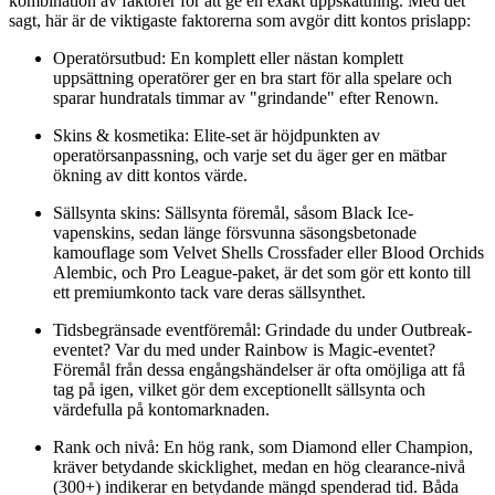
kombination av faktorer för att ge en exakt uppskattning. Med det
sagt, här är de viktigaste faktorerna som avgör ditt kontos prislapp:
Operatörsutbud: En komplett eller nästan komplett
uppsättning operatörer ger en bra start för alla spelare och
sparar hundratals timmar av "grindande" efter Renown.
Skins & kosmetika: Elite-set är höjdpunkten av
operatörsanpassning, och varje set du äger ger en mätbar
ökning av ditt kontos värde.
Sällsynta skins: Sällsynta föremål, såsom Black Ice-
vapenskins, sedan länge försvunna säsongsbetonade
kamouflage som Velvet Shells Crossfader eller Blood Orchids
Alembic, och Pro League-paket, är det som gör ett konto till
ett premiumkonto tack vare deras sällsynthet.
Tidsbegränsade eventföremål: Grindade du under Outbreak-
eventet? Var du med under Rainbow is Magic-eventet?
Föremål från dessa engångshändelser är ofta omöjliga att få
tag på igen, vilket gör dem exceptionellt sällsynta och
värdefulla på kontomarknaden.
Rank och nivå: En hög rank, som Diamond eller Champion,
kräver betydande skicklighet, medan en hög clearance-nivå
(300+) indikerar en betydande mängd spenderad tid. Båda