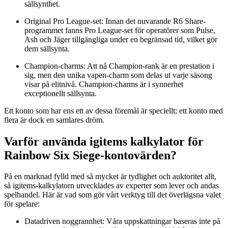
sällsynthet.
Original Pro League-set: Innan det nuvarande R6 Share-
programmet fanns Pro League-set för operatörer som Pulse,
Ash och Jäger tillgängliga under en begränsad tid, vilket gör
dem sällsynta.
Champion-charms: Att nå Champion-rank är en prestation i
sig, men den unika vapen-charm som delas ut varje säsong
visar på elitnivå. Champion-charms är i synnerhet
exceptionellt sällsynta.
Ett konto som har ens ett av dessa föremål är speciellt; ett konto med
flera är dock en samlares dröm.
Varför använda igitems kalkylator för
Rainbow Six Siege-kontovärden?
På en marknad fylld med så mycket är tydlighet och auktoritet allt,
så igitems-kalkylatorn utvecklades av experter som lever och andas
spelhandel. Här är vad som gör vårt verktyg till det överlägsna valet
för spelare:
Datadriven noggrannhet: Våra uppskattningar baseras inte på