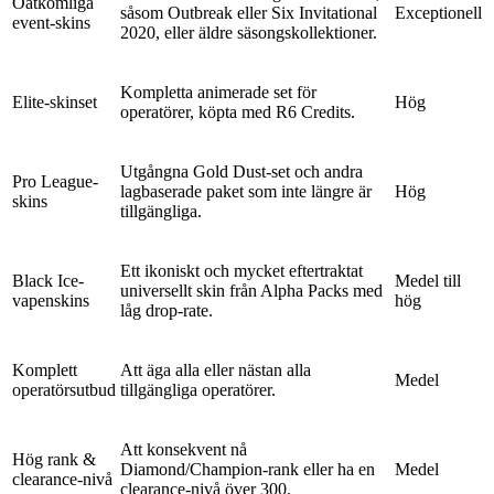
Oåtkomliga
såsom Outbreak eller Six Invitational
Exceptionell
event-skins
2020, eller äldre säsongskollektioner.
Kompletta animerade set för
Elite-skinset
Hög
operatörer, köpta med R6 Credits.
Utgångna Gold Dust-set och andra
Pro League-
lagbaserade paket som inte längre är
Hög
skins
tillgängliga.
Ett ikoniskt och mycket eftertraktat
Black Ice-
Medel till
universellt skin från Alpha Packs med
vapenskins
hög
låg drop-rate.
Komplett
Att äga alla eller nästan alla
Medel
operatörsutbud
tillgängliga operatörer.
Att konsekvent nå
Hög rank &
Diamond/Champion-rank eller ha en
Medel
clearance-nivå
clearance-nivå över 300.