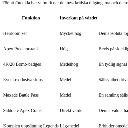
För att förenkla har vi brutit ner de mest kritiska tillgångarna och der
Funktion
Inverkan på värdet
Heirloom-set
Mycket hög
Den absoluta top
Apex Predator-rank
Hög
Bevis på skickli
4K/20 Bomb-badges
Medelhög
En tydlig signal
Event-exklusiva skins
Medel
Sällsynthet drive
Maxade Battle Pass
Medel
En samling sälls
Saldo av Apex Coins
Direkt värde
Denna valuta har
Komplett uppsättning Legends
Låg-medel
Erbjuder omedelb