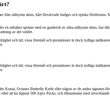
ärt?
er från sällsynta skins, hårt förvärvade badges och episka Heirlooms. 
 en stilsäker spelare med en garderob av ultra-sällsynta skins, har ditt k
attning av det värdet.
lighet och tid; vissa föremål och prestationer är dock tydliga indikator
t:
lighet och tid; vissa föremål och prestationer är dock tydliga indikator
t:
ths Kunai, Octanes Butterfly Knife eller någon av de andra signatur-Hei
t efter att ha öppnat 500 Apex Packs, och tillsammans med utvecklande P