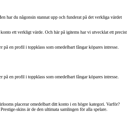
Men har du någonsin stannat upp och funderat på det verkliga värdet
onto ett verkligt värde. Och här på igitems har vi utvecklat ett precist
er på en profil i toppklass som omedelbart fångar köpares intresse.
er på en profil i toppklass som omedelbart fångar köpares intresse.
rlooms placerar omedelbart ditt konto i en högre kategori. Varför?
restige-skins är de den ultimata samlingen för alla spelare.