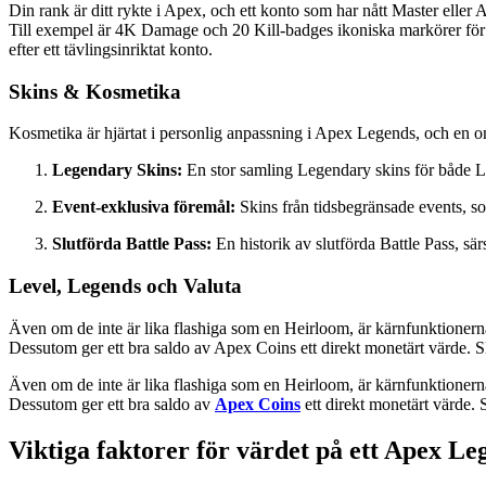
Din rank är ditt rykte i Apex, och ett konto som har nått Master eller 
Till exempel är 4K Damage och 20 Kill-badges ikoniska markörer för 
efter ett tävlingsinriktat konto.
Skins & Kosmetika
Kosmetika är hjärtat i personlig anpassning i Apex Legends, och en om
Legendary Skins:
En stor samling Legendary skins för både L
Event-exklusiva föremål:
Skins från tidsbegränsade events, som
Slutförda Battle Pass:
En historik av slutförda Battle Pass, särs
Level, Legends och Valuta
Även om de inte är lika flashiga som en Heirloom, är kärnfunktionerna 
Dessutom ger ett bra saldo av Apex Coins ett direkt monetärt värde. S
Även om de inte är lika flashiga som en Heirloom, är kärnfunktionerna 
Dessutom ger ett bra saldo av
Apex Coins
ett direkt monetärt värde. 
Viktiga faktorer för värdet på ett Apex L