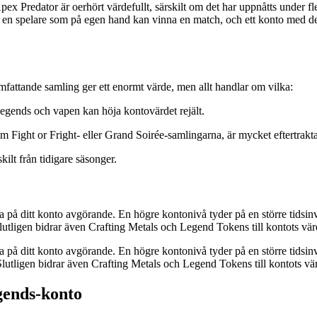
Apex Predator är oerhört värdefullt, särskilt om det har uppnåtts under f
en spelare som på egen hand kan vinna en match, och ett konto med des
fattande samling ger ett enormt värde, men allt handlar om vilka:
egends och vapen kan höja kontovärdet rejält.
 Fight or Fright- eller Grand Soirée-samlingarna, är mycket eftertraktad
kilt från tidigare säsonger.
på ditt konto avgörande. En högre kontonivå tyder på en större tidsinve
lutligen bidrar även Crafting Metals och Legend Tokens till kontots vär
på ditt konto avgörande. En högre kontonivå tyder på en större tidsinve
Slutligen bidrar även Crafting Metals och Legend Tokens till kontots vä
egends-konto