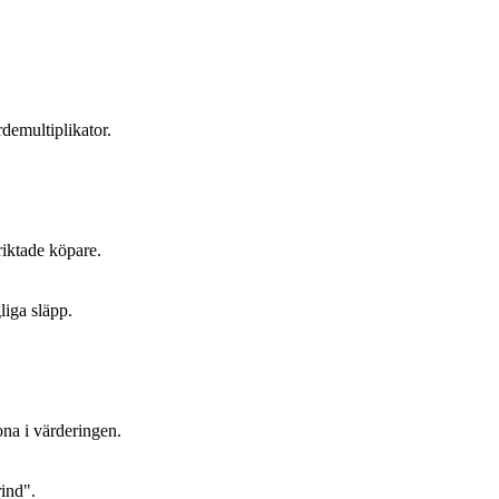
demultiplikator.
riktade köpare.
liga släpp.
ona i värderingen.
rind".