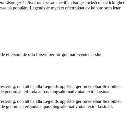
lera säsonger. Utöver rank visar specifika badges också ren skicklighet.
sa på populära Legends är mycket eftertraktat av köpare som letar
e eftersom de ofta försvinner för gott när eventet är slut.
stering, och att ha alla Legends upplåsta ger omedelbar flexibilitet.
de genom att erbjuda anpassningsalternativ utan extra kostnad.
stering, och att ha alla Legends upplåsta ger omedelbar flexibilitet.
rde genom att erbjuda anpassningsalternativ utan extra kostnad.