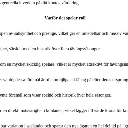
as generella inverkan på ditt kontos värdering.
Varför det spelar roll
pen av sällsynthet och prestige, vilket ger en omedelbar och massiv vär
ghet, särskilt med en historik över flera tävlingssäsonger.
 om en mycket skicklig spelare, vilket är mycket attraktivt för tävlingsin
r värde; dessa föremål är ofta omöjliga att få tag på efter deras ursprung
ynta föremål som visar speltid och historik över hela säsonger.
 en direkt motsvarighet i kontanter, vilket lägger till värde krona för kr
ar variation i spelandet och sparar den nya ägaren en hel del tid på "g