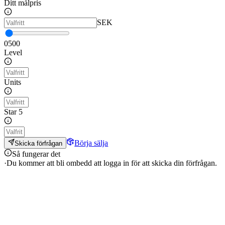
Ditt målpris
SEK
0
500
Level
Units
Star 5
Börja sälja
Skicka förfrågan
Så fungerar det
·
Du kommer att bli ombedd att logga in för att skicka din förfrågan.