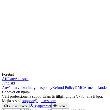
Företag
Affiliate
Alla spel
Juridiskt
Användarvillkor
Integritetspolicy
Refund Policy
DMCA-meddelande
Behöver du hjälp?
Vårt professionella supportteam är tillgängligt 24/7 för alla frågor.
Mejla oss på
support@igitems.com
Hjälpcenter
Låt oss chatta
English