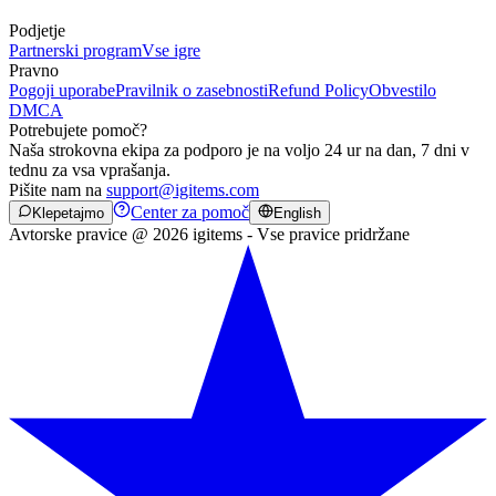
Podjetje
Partnerski program
Vse igre
Pravno
Pogoji uporabe
Pravilnik o zasebnosti
Refund Policy
Obvestilo
DMCA
Potrebujete pomoč?
Naša strokovna ekipa za podporo je na voljo 24 ur na dan, 7 dni v
tednu za vsa vprašanja.
Pišite nam na
support@igitems.com
Center za pomoč
Klepetajmo
English
Avtorske pravice @ 2026 igitems - Vse pravice pridržane