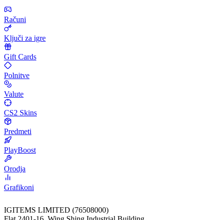
Računi
Ključi za igre
Gift Cards
Polnitve
Valute
CS2 Skins
Predmeti
PlayBoost
Orodja
Grafikoni
IGITEMS LIMITED (76508000)
Flat 2401-16, Wing Shing Industrial Building