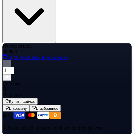
Итоговая цена
29,99 $
+1,20 $
cash back to your wallet
Доставка
20 mins
Купить сейчас
В корзину
В избранное
Payment held in escrow until you confirm delivery