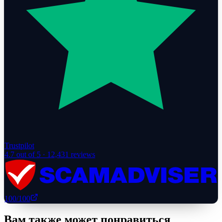
Trustpilot
4.7
out of 5 ·
12,431
reviews
100
/100
Вам также может понравиться