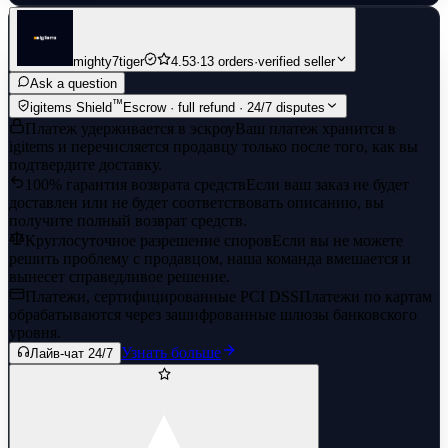
mighty7tiger
4.53
·
13 orders
·
verified seller
Ask a question
™
igitems Shield
Escrow · full refund · 24/7 disputes
Платеж удерживается в эскроу
Ваш платеж хранится в
igitems и перечисляется продавцу только после того, как вы
подтвердите доставку.
100% гарантия возврата средств
Если ваш заказ не будет
доставлен или не будет соответствовать описанию, вы
получите полный возврат средств.
Круглосуточное разрешение споров
Если вы не можете
решить проблему с продавцом, наша команда вмешается и
вынесет справедливое решение.
Платежи, сертифицированные PCI DSS
Платежи по картам
обрабатываются через зашифрованные шлюзы банковского
уровня.
Узнать больше
Лайв-чат 24/7