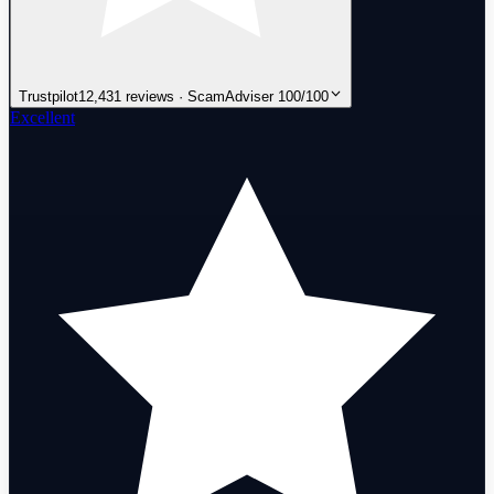
Trustpilot
12,431 reviews · ScamAdviser 100/100
Excellent