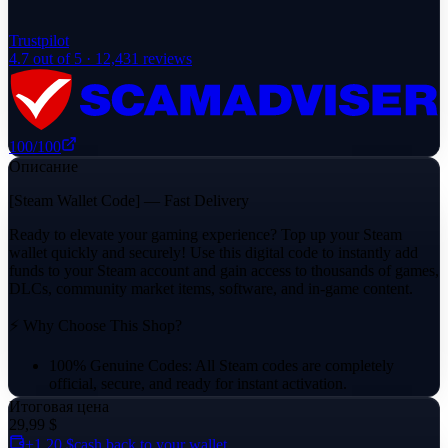
Trustpilot
4.7
out of 5 ·
12,431
reviews
100
/100
Описание
[Steam Wallet Code] — Fast Delivery
Ready to elevate your gaming experience? Top up your Steam
wallet quickly and securely! Use this digital code to instantly add
funds to your Steam account and gain access to thousands of games,
DLCs, community market items, software, and in-game content.
⚡ Why Choose This Shop?
100% Genuine Codes: All Steam codes are completely
official, secure, and ready for instant activation.
Итоговая цена
Reliable Delivery: Your activation code will be delivered
29,99 $
directly through the platform's messaging system.
+1,20 $
cash back to your wallet