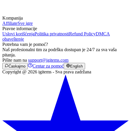
Kompanija
Affiliate
Sve igre
Pravne informacije
Uslovi korišćenja
Politika privatnosti
Refund Policy
DMCA
obaveštenje
Potrebna vam je pomoć?
Naš profesionalni tim za podršku dostupan je 24/7 za sva vaša
pitanja.
Pišite nam na
support@igitems.com
Centar za pomoć
Ćaskajmo
English
Copyright @ 2026 igitems - Sva prava zadržana