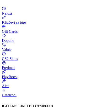
Nalozi
Ključevi za igre
Gift Cards
Dopune
Valute
CS2 Skins
Predmeti
PlayBoost
Alati
Grafikoni
IGITEMS LIMITED (76508000)