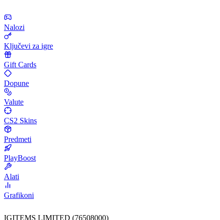
Nalozi
Ključevi za igre
Gift Cards
Dopune
Valute
CS2 Skins
Predmeti
PlayBoost
Alati
Grafikoni
IGITEMS LIMITED (76508000)