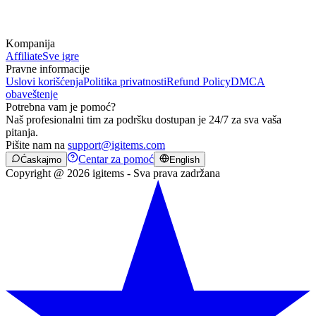
Kompanija
Affiliate
Sve igre
Pravne informacije
Uslovi korišćenja
Politika privatnosti
Refund Policy
DMCA
obaveštenje
Potrebna vam je pomoć?
Naš profesionalni tim za podršku dostupan je 24/7 za sva vaša
pitanja.
Pišite nam na
support@igitems.com
Centar za pomoć
Ćaskajmo
English
Copyright @ 2026 igitems - Sva prava zadržana