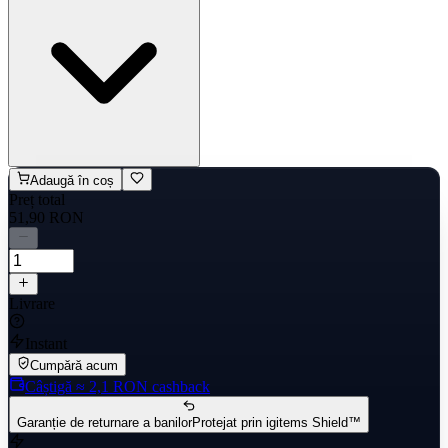
Adaugă în coș
Preț total
51,90 RON
Livrare
Instant
Cumpără acum
Câștigă
≈ 2,1 RON
cashback
Garanție de returnare a banilor
Protejat prin igitems Shield™