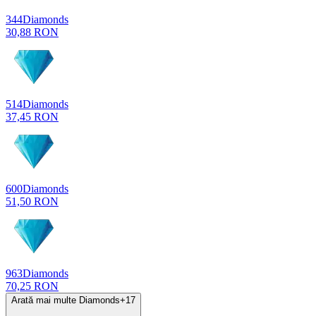
344
Diamonds
30,88 RON
514
Diamonds
37,45 RON
600
Diamonds
51,50 RON
963
Diamonds
70,25 RON
Arată mai multe Diamonds
+
17