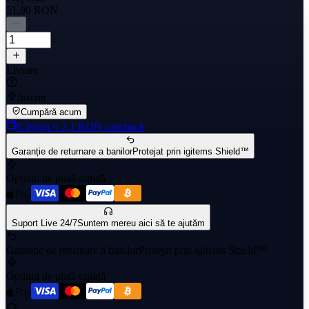
51,90 RON
Livrare
Instant
Cumpără acum
Câștigă
≈ 2,1 RON
cashback
Garanție de returnare a banilor
Protejat prin igitems Shield™
Opțiuni de plată rapidă
Suport Live 24/7
Suntem mereu aici să te ajutăm
Garanție de returnare a banilor
Protejat prin igitems Shield™
Opțiuni de plată rapidă