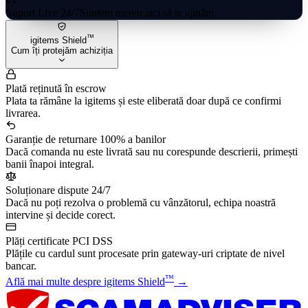
Suport Live 24/7
Suntem mereu aici să te ajutăm
™
igitems Shield
Cum îți protejăm achiziția
Plată reținută în escrow
Plata ta rămâne la igitems și este eliberată doar după ce confirmi
livrarea.
Garanție de returnare 100% a banilor
Dacă comanda nu este livrată sau nu corespunde descrierii, primești
banii înapoi integral.
Soluționare dispute 24/7
Dacă nu poți rezolva o problemă cu vânzătorul, echipa noastră
intervine și decide corect.
Plăți certificate PCI DSS
Plățile cu cardul sunt procesate prin gateway-uri criptate de nivel
bancar.
™
Află mai multe despre igitems Shield
→