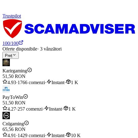
Trustpilot
100
/100
Oferte disponibile
·
3
vânzători
Preț
Karirgaming
51,50 RON
4.93
·
1766 comenzi
·
Instant
·
1 K
PayToWin
51,50 RON
4.27
·
257 comenzi
·
Instant
·
1 K
Cnlgaming
65,56 RON
4.91
·
1429 comenzi
·
Instant
·
10 K