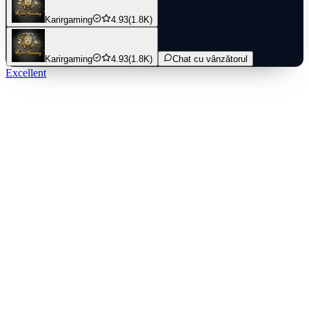
● You may stay logged in throughout the transaction, once the top-
up is completed, you will receive the diamonds in your ML account.
Karirgaming
4.93
(1.8K)
Delivery completed within 1-5 minutes
Karirgaming
4.93
(1.8K)
Chat cu vânzătorul
Excellent