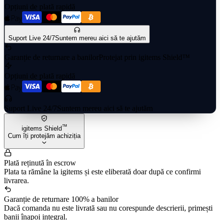
Opțiuni de plată rapidă
Suport Live 24/7
Suntem mereu aici să te ajutăm
Garanție de returnare a banilor
Protejat prin igitems Shield™
Opțiuni de plată rapidă
Suport Live 24/7
Suntem mereu aici să te ajutăm
™
igitems Shield
Cum îți protejăm achiziția
Plată reținută în escrow
Plata ta rămâne la igitems și este eliberată doar după ce confirmi
livrarea.
Garanție de returnare 100% a banilor
Dacă comanda nu este livrată sau nu corespunde descrierii, primești
banii înapoi integral.