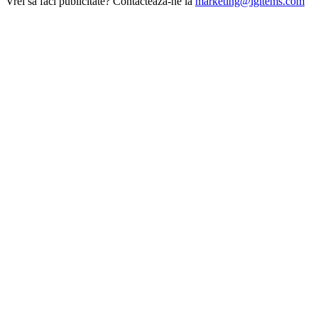
Vrei să faci publicitate? Contactează-ne la
marketing@igitems.com