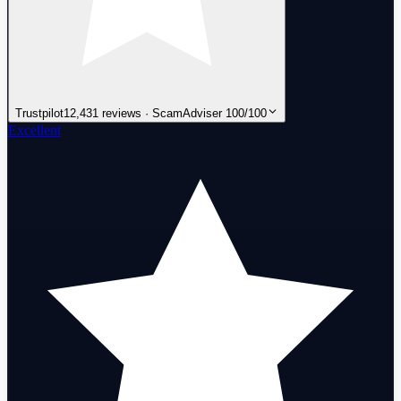
Trustpilot
12,431 reviews · ScamAdviser 100/100
Excellent