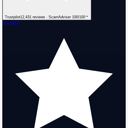
Trustpilot
12,431 reviews · ScamAdviser 100/100
Excellent