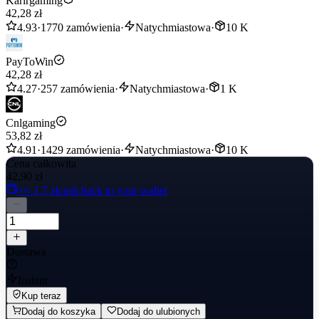
Karirgaming
42,28 zł
Delivery completed within 1-5 minutes
4.93
·
1770 zamówienia
·
Natychmiastowa
·
10 K
PayToWin
42,28 zł
4.27
·
257 zamówienia
·
Natychmiastowa
·
1 K
Cnlgaming
53,82 zł
4.91
·
1429 zamówienia
·
Natychmiastowa
·
10 K
Cena całkowita
42,90 zł
+≈ 1,7 zł
cash back to your wallet
Dostawa
Instant
Kup teraz
Dodaj do koszyka
Dodaj do ulubionych