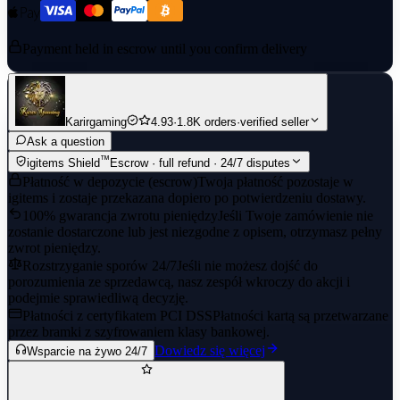
Payment held in escrow until you confirm delivery
Karirgaming
4.93
·
1.8K orders
·
verified seller
Ask a question
™
igitems Shield
Escrow · full refund · 24/7 disputes
Płatność w depozycie (escrow)
Twoja płatność pozostaje w
igitems i zostaje przekazana dopiero po potwierdzeniu dostawy.
100% gwarancja zwrotu pieniędzy
Jeśli Twoje zamówienie nie
zostanie dostarczone lub jest niezgodne z opisem, otrzymasz pełny
zwrot pieniędzy.
Rozstrzyganie sporów 24/7
Jeśli nie możesz dojść do
porozumienia ze sprzedawcą, nasz zespół wkroczy do akcji i
podejmie sprawiedliwą decyzję.
Płatności z certyfikatem PCI DSS
Płatności kartą są przetwarzane
przez bramki z szyfrowaniem klasy bankowej.
Dowiedz się więcej
Wsparcie na żywo 24/7