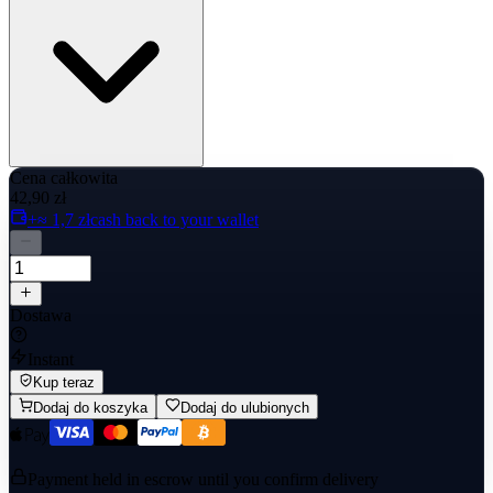
Cena całkowita
42,90 zł
+≈ 1,7 zł
cash back to your wallet
Dostawa
Instant
Kup teraz
Dodaj do koszyka
Dodaj do ulubionych
Payment held in escrow until you confirm delivery