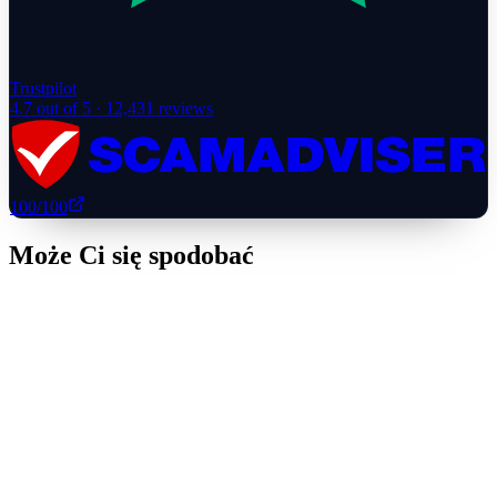
Trustpilot
4.7
out of 5 ·
12,431
reviews
100
/100
Może Ci się spodobać