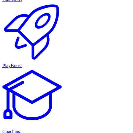
PlayBoost
Coaching