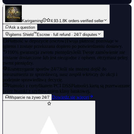
Karirgaming
4.93
·
1.8K orders
·
verified seller
Ask a question
™
igitems Shield
Escrow · full refund · 24/7 disputes
Płatność w depozycie (escrow)
Twoja płatność pozostaje w
igitems i zostaje przekazana dopiero po potwierdzeniu dostawy.
100% gwarancja zwrotu pieniędzy
Jeśli Twoje zamówienie nie
zostanie dostarczone lub jest niezgodne z opisem, otrzymasz pełny
zwrot pieniędzy.
Rozstrzyganie sporów 24/7
Jeśli nie możesz dojść do
porozumienia ze sprzedawcą, nasz zespół wkroczy do akcji i
podejmie sprawiedliwą decyzję.
Płatności z certyfikatem PCI DSS
Płatności kartą są przetwarzane
przez bramki z szyfrowaniem klasy bankowej.
Dowiedz się więcej
Wsparcie na żywo 24/7