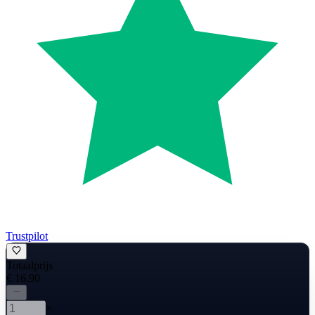
Trustpilot
Totaalprijs
€ 16,90
×