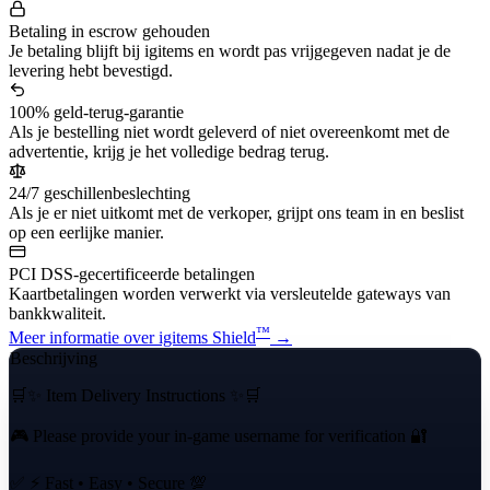
Betaling in escrow gehouden
Je betaling blijft bij igitems en wordt pas vrijgegeven nadat je de
levering hebt bevestigd.
100% geld-terug-garantie
Als je bestelling niet wordt geleverd of niet overeenkomt met de
advertentie, krijg je het volledige bedrag terug.
24/7 geschillenbeslechting
Als je er niet uitkomt met de verkoper, grijpt ons team in en beslist
op een eerlijke manier.
PCI DSS-gecertificeerde betalingen
Kaartbetalingen worden verwerkt via versleutelde gateways van
bankkwaliteit.
™
Meer informatie over igitems Shield
→
Beschrijving
🛒✨ Item Delivery Instructions ✨🛒
🎮 Please provide your in-game username for verification 🔐
✅ ⚡ Fast • Easy • Secure 💯