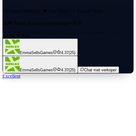
🚀 Instant Delivery | 🛡️ Safe Trade | ⭐ Trusted Seller
🙏💖 Thank you for your purchase! 🎉🎊
🧠💎 Your satisfaction and security are our top priority — enjoy
Verkocht door
your item! 😄🎁
Our dedicated team ensures every transaction is handled with care,
EmmaSellsGames
4.37
(25)
so you can receive your item quickly and confidently.
EmmaSellsGames
4.37
(25)
Chat met verkoper
Excellent