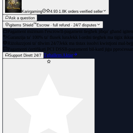
Karirgaming
4.93
·
1.8K orders
·
verified seller
Ask a question
™
igitems Shield
Escrow · full refund · 24/7 disputes
Pagament miżmum f'escrow
Il-pagament tiegħek jibqa' għand igitem
Garanzija ta' 100% ta' flusek lura
Jekk l-ordni tiegħek ma tiġix ikku
Riżoluzzjoni ta' tilwim 24/7
Jekk ma tistax issolvi kwistjoni mal-bejj
Pagamenti ċertifikati PCI DSS
Il-pagamenti bil-kard jiġu pproċessati
Tgħallem Aktar
Support Dirett 24/7