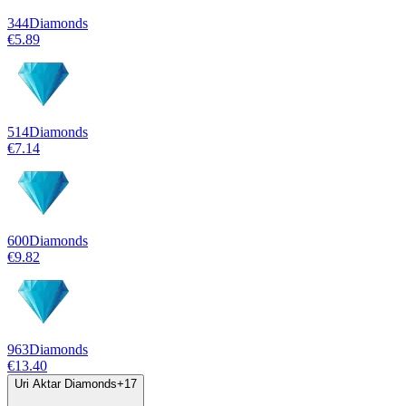
344
Diamonds
€5.89
514
Diamonds
€7.14
600
Diamonds
€9.82
963
Diamonds
€13.40
Uri Aktar Diamonds
+
17