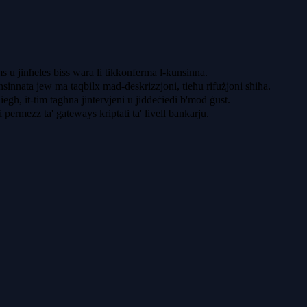
s u jinħeles biss wara li tikkonferma l-kunsinna.
nsinnata jew ma taqbilx mad-deskrizzjoni, tieħu rifużjoni sħiħa.
iegħ, it-tim tagħna jintervjeni u jiddeċiedi b'mod ġust.
 permezz ta' gateways kriptati ta' livell bankarju.