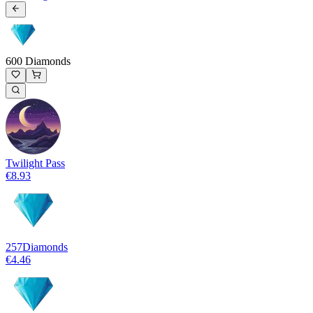
600 Diamonds
Twilight Pass
€8.93
257
Diamonds
€4.46