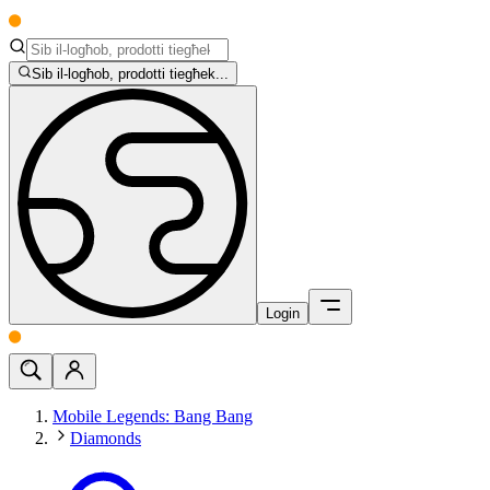
Sib il-logħob, prodotti tiegħek...
Login
Mobile Legends: Bang Bang
Diamonds