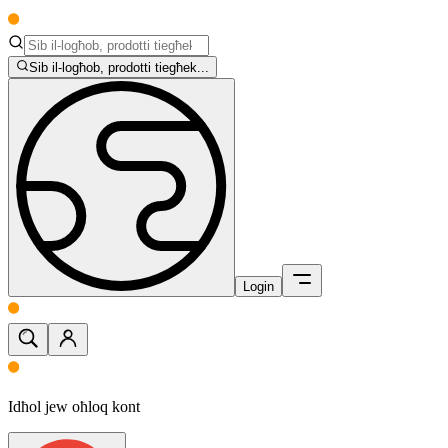
Sib il-logħob, prodotti tiegħek...
Login
Idħol jew oħloq kont