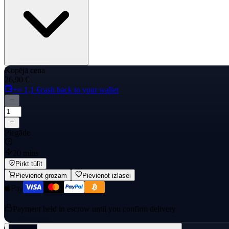
Kopējā cena
26,90 €
+≈ 1,1 €
cash back to your wallet
Piegāde
20 mins
Pirkt tūlīt
Pievienot grozam
Pievienot izlasei
Payment held in escrow until you confirm delivery