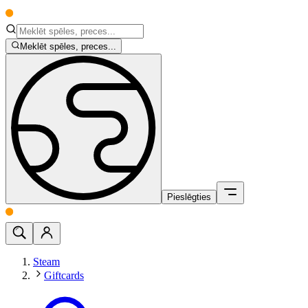
Meklēt spēles, preces...
Pieslēgties
Steam
Giftcards