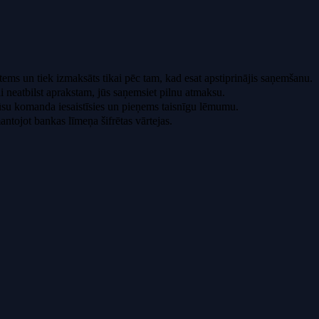
tems un tiek izmaksāts tikai pēc tam, kad esat apstiprinājis saņemšanu.
i neatbilst aprakstam, jūs saņemsiet pilnu atmaksu.
mūsu komanda iesaistīsies un pieņems taisnīgu lēmumu.
ntojot bankas līmeņa šifrētas vārtejas.