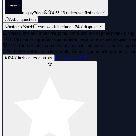
mighty7tiger
4.53
·
13 orders
·
verified seller
Ask a question
™
igitems Shield
Escrow · full refund · 24/7 disputes
Maksājums tiek turēts darījuma kontā
Jūsu maksājums paliek pie igi
100% naudas atgriešanas garantija
Ja pasūtījums netiek piegādāts va
24/7 strīdu izšķiršana
Ja nevarat atrisināt jautājumu ar pārdevēju, 
PCI DSS sertificēti maksājumi
Karšu maksājumi tiek apstrādāti, izma
Uzzināt vairāk
24/7 tiešsaistes atbalsts